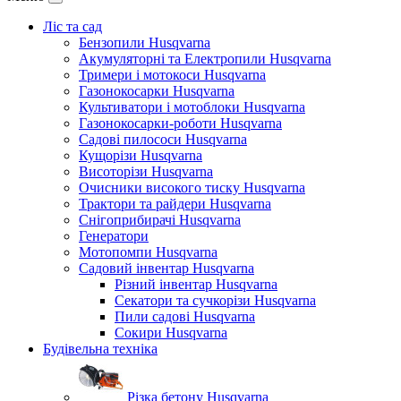
Ліс та сад
Бензопили Husqvarna
Акумуляторні та Електропили Husqvarna
Тримери і мотокоси Husqvarna
Газонокосарки Husqvarna
Культиватори і мотоблоки Husqvarna
Газонокосарки-роботи Husqvarna
Садові пилососи Husqvarna
Кущорізи Husqvarna
Висоторізи Husqvarna
Очисники високого тиску Husqvarna
Трактори та райдери Husqvarna
Снігоприбирачі Husqvarna
Генератори
Мотопомпи Husqvarna
Садовий інвентар Husqvarna
Різний інвентар Husqvarna
Секатори та сучкорізи Husqvarna
Пили садові Husqvarna
Сокири Husqvarna
Будівельна техніка
Різка бетону Husqvarna