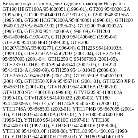
Використовується в моделях садових тракторів Husqvarna
GT190 HEGT190A/954820051 (1996-01), GT200 954002012A
(1995-06), GT200 954140011A (1997-01), GT200 954830156A
(1995-08), GT200 HCGTK200A/954840001 (1996-01), GTH200
954001122VA/954001992 (1995-03), GTH200 954002022A
(1995-05), GTH200 954140046A (1998-09), GTH200
954140046B (1998-07), GTH200 954140046C (1999-04),
GTH200 954140046D (1999-05), GTH200
HC20VH50A/954002771 (1996-04), GTH225 954140103A
(1999-10), GTH2250 A 954567093 (2001-04), GTH2250 B
954567093 (2001-04), GTH2250 C 954567093 (2001-05),
GTH2350 GTHK2350A/954568540 (2002-07), GTH250
954140104A (1999-09), GTH250 954140104B (2000-03),
GTH2550 A 954567109 (2001-05), GTH2550 B 954567109
(2001-05), GTH2550 XP A 954567116 (2001-01), GTH2550 XP B
954567116 (2001-02), GTVH200 954140016A (1998-10),
GTVH200 954140016B (1999-03), GTVH205 954140102A
(1999-10), GTVH205 954140102B (2000-03), YT180
954140009A (1997-01), YTH1746A 954567055 (2000-11),
YTH1746A 954568533 (2002-01), YTH1746B 954567055 (2001-
01), YTH180 954140010A (1997-01), YTH180 954140010B
(1996-12), YTH180 954140010C (1997-01), YTH180
954140010D (1997-01), YTH180 954140010E (1998-06),
YTH180 954140010F (1998-08), YTH180 954140010G (1998-
10), YTH180 954140010H (1999-03), YTH180 954140109A