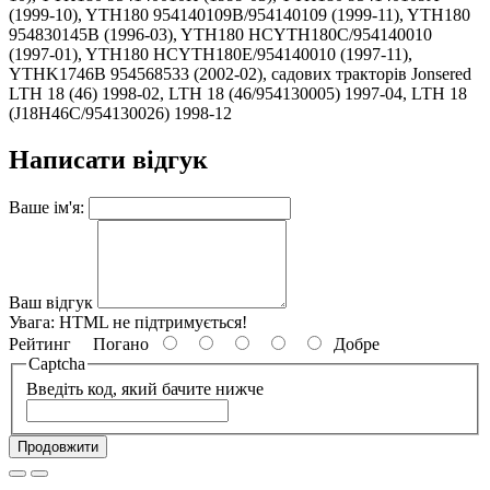
(1999-10), YTH180 954140109B/954140109 (1999-11), YTH180
954830145B (1996-03), YTH180 HCYTH180C/954140010
(1997-01), YTH180 HCYTH180E/954140010 (1997-11),
YTHK1746B 954568533 (2002-02), садових тракторів Jonsered
LTH 18 (46) 1998-02, LTH 18 (46/954130005) 1997-04, LTH 18
(J18H46C/954130026) 1998-12
Написати відгук
Ваше ім'я:
Ваш відгук
Увага:
HTML не підтримується!
Рейтинг
Погано
Добре
Captcha
Введіть код, який бачите нижче
Продовжити