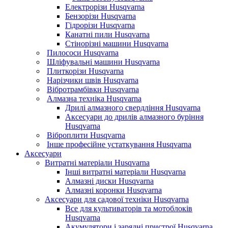
Електрорізи Husqvarna
Бензорізи Husqvarna
Гідрорізи Husqvarna
Канатні пили Husqvarna
Стінорізні машини Husqvarna
Пилососи Husqvarna
Шліфувальні машини Husqvarna
Плиткорізи Husqvarna
Нарізчики швів Husqvarna
Вібротрамбівки Husqvarna
Алмазна техніка Husqvarna
Дрилі алмазного свердління Husqvarna
Аксесуари до дрилів алмазного буріння
Husqvarna
Віброплити Husqvarna
Інше професійне устаткування Husqvarna
Аксесуари
Витратні матеріали Husqvarna
Інші витратні матеріали Husqvarna
Алмазні диски Husqvarna
Алмазні коронки Husqvarna
Аксесуари для садової техніки Husqvarna
Все для культиваторів та мотоблоків
Husqvarna
Акумулятори і зарядні пристрої Husqvarna