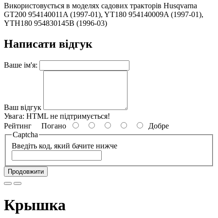
Використовується в моделях садових тракторів Husqvarna
GT200 954140011A (1997-01), YT180 954140009A (1997-01),
YTH180 954830145B (1996-03)
Написати відгук
Ваше ім'я:
Ваш відгук
Увага:
HTML не підтримується!
Рейтинг
Погано
Добре
Captcha
Введіть код, який бачите нижче
Продовжити
Крышка