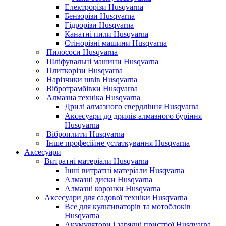
Електрорізи Husqvarna
Бензорізи Husqvarna
Гідрорізи Husqvarna
Канатні пили Husqvarna
Стінорізні машини Husqvarna
Пилососи Husqvarna
Шліфувальні машини Husqvarna
Плиткорізи Husqvarna
Нарізчики швів Husqvarna
Вібротрамбівки Husqvarna
Алмазна техніка Husqvarna
Дрилі алмазного свердління Husqvarna
Аксесуари до дрилів алмазного буріння
Husqvarna
Віброплити Husqvarna
Інше професійне устаткування Husqvarna
Аксесуари
Витратні матеріали Husqvarna
Інші витратні матеріали Husqvarna
Алмазні диски Husqvarna
Алмазні коронки Husqvarna
Аксесуари для садової техніки Husqvarna
Все для культиваторів та мотоблоків
Husqvarna
Акумулятори і зарядні пристрої Husqvarna