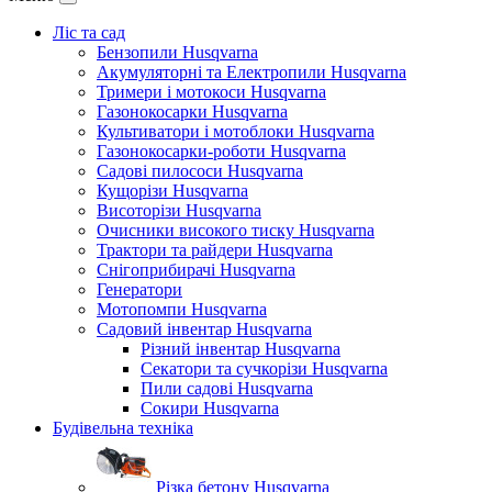
Ліс та сад
Бензопили Husqvarna
Акумуляторні та Електропили Husqvarna
Тримери і мотокоси Husqvarna
Газонокосарки Husqvarna
Культиватори і мотоблоки Husqvarna
Газонокосарки-роботи Husqvarna
Садові пилососи Husqvarna
Кущорізи Husqvarna
Висоторізи Husqvarna
Очисники високого тиску Husqvarna
Трактори та райдери Husqvarna
Снігоприбирачі Husqvarna
Генератори
Мотопомпи Husqvarna
Садовий інвентар Husqvarna
Різний інвентар Husqvarna
Секатори та сучкорізи Husqvarna
Пили садові Husqvarna
Сокири Husqvarna
Будівельна техніка
Різка бетону Husqvarna