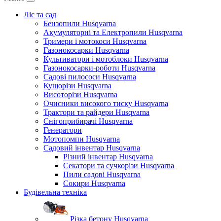
Ліс та сад
Бензопили Husqvarna
Акумуляторні та Електропили Husqvarna
Тримери і мотокоси Husqvarna
Газонокосарки Husqvarna
Культиватори і мотоблоки Husqvarna
Газонокосарки-роботи Husqvarna
Садові пилососи Husqvarna
Кущорізи Husqvarna
Висоторізи Husqvarna
Очисники високого тиску Husqvarna
Трактори та райдери Husqvarna
Снігоприбирачі Husqvarna
Генератори
Мотопомпи Husqvarna
Садовий інвентар Husqvarna
Різний інвентар Husqvarna
Секатори та сучкорізи Husqvarna
Пили садові Husqvarna
Сокири Husqvarna
Будівельна техніка
Різка бетону Husqvarna