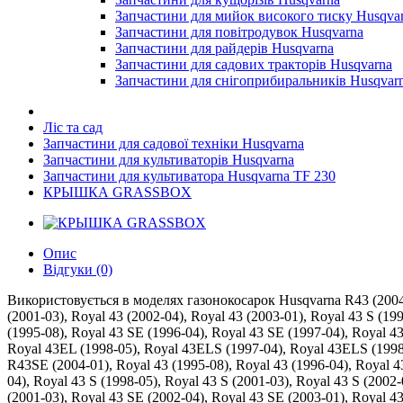
Запчастини для мийок високого тиску Husqva
Запчастини для повітродувок Husqvarna
Запчастини для райдерів Husqvarna
Запчастини для садових тракторів Husqvarna
Запчастини для снігоприбиральників Husqvar
Ліс та сад
Запчастини для садової техніки Husqvarna
Запчастини для культиваторів Husqvarna
Запчастини для культиватора Husqvarna TF 230
КРЫШКА GRASSBOX
Опис
Відгуки (0)
Використовується в моделях газонокосарок Husqvarna R43 (2004-01
(2001-03), Royal 43 (2002-04), Royal 43 (2003-01), Royal 43 S (19
(1995-08), Royal 43 SE (1996-04), Royal 43 SE (1997-04), Royal 4
Royal 43EL (1998-05), Royal 43ELS (1997-04), Royal 43ELS (199
R43SE (2004-01), Royal 43 (1995-08), Royal 43 (1996-04), Royal 43
04), Royal 43 S (1998-05), Royal 43 S (2001-03), Royal 43 S (2002
(2001-03), Royal 43 SE (2002-04), Royal 43 SE (2003-01), Royal 