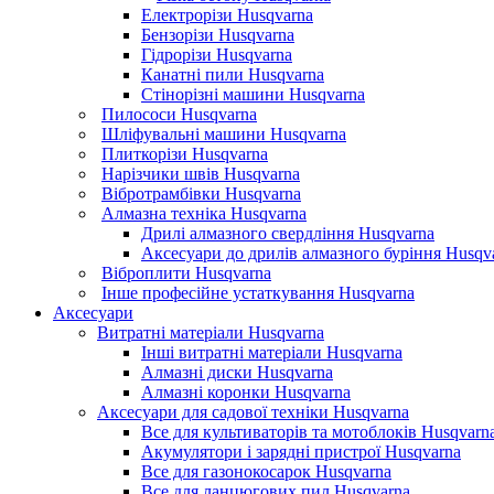
Електрорізи Husqvarna
Бензорізи Husqvarna
Гідрорізи Husqvarna
Канатні пили Husqvarna
Стінорізні машини Husqvarna
Пилососи Husqvarna
Шліфувальні машини Husqvarna
Плиткорізи Husqvarna
Нарізчики швів Husqvarna
Вібротрамбівки Husqvarna
Алмазна техніка Husqvarna
Дрилі алмазного свердління Husqvarna
Аксесуари до дрилів алмазного буріння Husqv
Віброплити Husqvarna
Інше професійне устаткування Husqvarna
Аксесуари
Витратні матеріали Husqvarna
Інші витратні матеріали Husqvarna
Алмазні диски Husqvarna
Алмазні коронки Husqvarna
Аксесуари для садової техніки Husqvarna
Все для культиваторів та мотоблоків Husqvarn
Акумулятори і зарядні пристрої Husqvarna
Все для газонокосарок Husqvarna
Все для ланцюгових пил Husqvarna