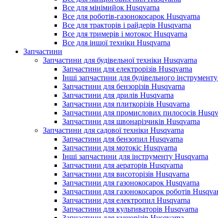
Все для мінімийок Husqvarna
Все для роботів-газонокосарок Husqvarna
Все для тракторів і райдерів Husqvarna
Все для тримерів і мотокос Husqvarna
Все для іншої техніки Husqvarna
Запчастини
Запчастини для будівельної техніки Husqvarna
Запчастини для електрорізів Husqvarna
Інші запчастини для будівельного інструменту
Запчастини для бензорізів Husqvarna
Запчастини для дрилів Husqvarna
Запчастини для плиткорізів Husqvarna
Запчастини для промислових пилососів Husqv
Запчастини для швонарізчиків Husqvarna
Запчастини для садової техніки Husqvarna
Запчастини для бензопил Husqvarna
Запчастини для мотокіс Husqvarna
Інші запчастини для інструменту Husqvarna
Запчастини для аераторів Husqvarna
Запчастини для висоторізів Husqvarna
Запчастини для газонокосарок Husqvarna
Запчастини для газонокосарок роботів Husqva
Запчастини для електропил Husqvarna
Запчастини для культиваторів Husqvarna
Запчастини для кущорізів Husqvarna