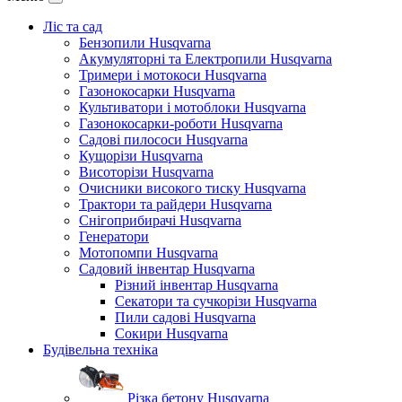
Ліс та сад
Бензопили Husqvarna
Акумуляторні та Електропили Husqvarna
Тримери і мотокоси Husqvarna
Газонокосарки Husqvarna
Культиватори і мотоблоки Husqvarna
Газонокосарки-роботи Husqvarna
Садові пилососи Husqvarna
Кущорізи Husqvarna
Висоторізи Husqvarna
Очисники високого тиску Husqvarna
Трактори та райдери Husqvarna
Снігоприбирачі Husqvarna
Генератори
Мотопомпи Husqvarna
Садовий інвентар Husqvarna
Різний інвентар Husqvarna
Секатори та сучкорізи Husqvarna
Пили садові Husqvarna
Сокири Husqvarna
Будівельна техніка
Різка бетону Husqvarna