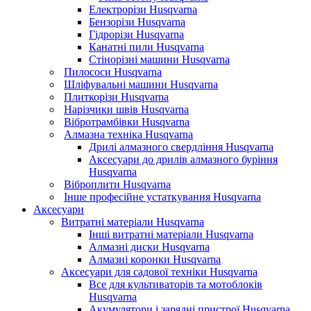
Електрорізи Husqvarna
Бензорізи Husqvarna
Гідрорізи Husqvarna
Канатні пили Husqvarna
Стінорізні машини Husqvarna
Пилососи Husqvarna
Шліфувальні машини Husqvarna
Плиткорізи Husqvarna
Нарізчики швів Husqvarna
Вібротрамбівки Husqvarna
Алмазна техніка Husqvarna
Дрилі алмазного свердління Husqvarna
Аксесуари до дрилів алмазного буріння
Husqvarna
Віброплити Husqvarna
Інше професійне устаткування Husqvarna
Аксесуари
Витратні матеріали Husqvarna
Інші витратні матеріали Husqvarna
Алмазні диски Husqvarna
Алмазні коронки Husqvarna
Аксесуари для садової техніки Husqvarna
Все для культиваторів та мотоблоків
Husqvarna
Акумулятори і зарядні пристрої Husqvarna