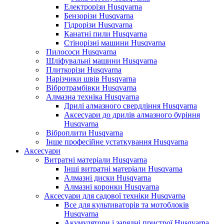
Електрорізи Husqvarna
Бензорізи Husqvarna
Гідрорізи Husqvarna
Канатні пили Husqvarna
Стінорізні машини Husqvarna
Пилососи Husqvarna
Шліфувальні машини Husqvarna
Плиткорізи Husqvarna
Нарізчики швів Husqvarna
Вібротрамбівки Husqvarna
Алмазна техніка Husqvarna
Дрилі алмазного свердління Husqvarna
Аксесуари до дрилів алмазного буріння
Husqvarna
Віброплити Husqvarna
Інше професійне устаткування Husqvarna
Аксесуари
Витратні матеріали Husqvarna
Інші витратні матеріали Husqvarna
Алмазні диски Husqvarna
Алмазні коронки Husqvarna
Аксесуари для садової техніки Husqvarna
Все для культиваторів та мотоблоків
Husqvarna
Акумулятори і зарядні пристрої Husqvarna