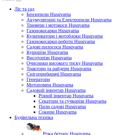
Ліс та сад
Бензопили Husqvarna
Акумуляторні та Електропили Husqvarna
Тримери і мотокоси Husqvarna
Газонокосарки Husqvarna
Культиватори і мотоблоки Husqvarna
Газонокосарки-роботи Husqvarna
Садові пилососи Husqvarna
Кущорізи Husqvarna
Висоторізи Husqvarna
Очисники високого тиску Husqvarna
Трактори та райдери Husqvarna
Снігоприбирачі Husqvarna
Генератори
Мотопомпи Husqvarna
Садовий інвентар Husqvarna
Різний інвентар Husqvarna
Секатори та сучкорізи Husqvarna
Пили садові Husqvarna
Сокири Husqvarna
Будівельна техніка
Різка бетону Husqvarna