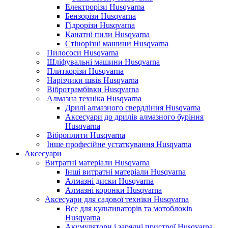
Електрорізи Husqvarna
Бензорізи Husqvarna
Гідрорізи Husqvarna
Канатні пили Husqvarna
Стінорізні машини Husqvarna
Пилососи Husqvarna
Шліфувальні машини Husqvarna
Плиткорізи Husqvarna
Нарізчики швів Husqvarna
Вібротрамбівки Husqvarna
Алмазна техніка Husqvarna
Дрилі алмазного свердління Husqvarna
Аксесуари до дрилів алмазного буріння
Husqvarna
Віброплити Husqvarna
Інше професійне устаткування Husqvarna
Аксесуари
Витратні матеріали Husqvarna
Інші витратні матеріали Husqvarna
Алмазні диски Husqvarna
Алмазні коронки Husqvarna
Аксесуари для садової техніки Husqvarna
Все для культиваторів та мотоблоків
Husqvarna
Акумулятори і зарядні пристрої Husqvarna