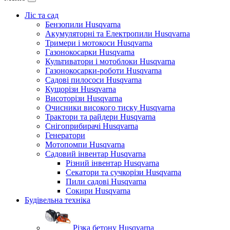
Ліс та сад
Бензопили Husqvarna
Акумуляторні та Електропили Husqvarna
Тримери і мотокоси Husqvarna
Газонокосарки Husqvarna
Культиватори і мотоблоки Husqvarna
Газонокосарки-роботи Husqvarna
Садові пилососи Husqvarna
Кущорізи Husqvarna
Висоторізи Husqvarna
Очисники високого тиску Husqvarna
Трактори та райдери Husqvarna
Снігоприбирачі Husqvarna
Генератори
Мотопомпи Husqvarna
Садовий інвентар Husqvarna
Різний інвентар Husqvarna
Секатори та сучкорізи Husqvarna
Пили садові Husqvarna
Сокири Husqvarna
Будівельна техніка
Різка бетону Husqvarna