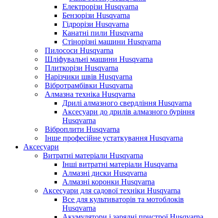
Електрорізи Husqvarna
Бензорізи Husqvarna
Гідрорізи Husqvarna
Канатні пили Husqvarna
Стінорізні машини Husqvarna
Пилососи Husqvarna
Шліфувальні машини Husqvarna
Плиткорізи Husqvarna
Нарізчики швів Husqvarna
Вібротрамбівки Husqvarna
Алмазна техніка Husqvarna
Дрилі алмазного свердління Husqvarna
Аксесуари до дрилів алмазного буріння
Husqvarna
Віброплити Husqvarna
Інше професійне устаткування Husqvarna
Аксесуари
Витратні матеріали Husqvarna
Інші витратні матеріали Husqvarna
Алмазні диски Husqvarna
Алмазні коронки Husqvarna
Аксесуари для садової техніки Husqvarna
Все для культиваторів та мотоблоків
Husqvarna
Акумулятори і зарядні пристрої Husqvarna