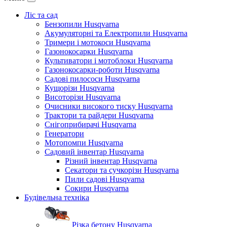
Ліс та сад
Бензопили Husqvarna
Акумуляторні та Електропили Husqvarna
Тримери і мотокоси Husqvarna
Газонокосарки Husqvarna
Культиватори і мотоблоки Husqvarna
Газонокосарки-роботи Husqvarna
Садові пилососи Husqvarna
Кущорізи Husqvarna
Висоторізи Husqvarna
Очисники високого тиску Husqvarna
Трактори та райдери Husqvarna
Снігоприбирачі Husqvarna
Генератори
Мотопомпи Husqvarna
Садовий інвентар Husqvarna
Різний інвентар Husqvarna
Секатори та сучкорізи Husqvarna
Пили садові Husqvarna
Сокири Husqvarna
Будівельна техніка
Різка бетону Husqvarna