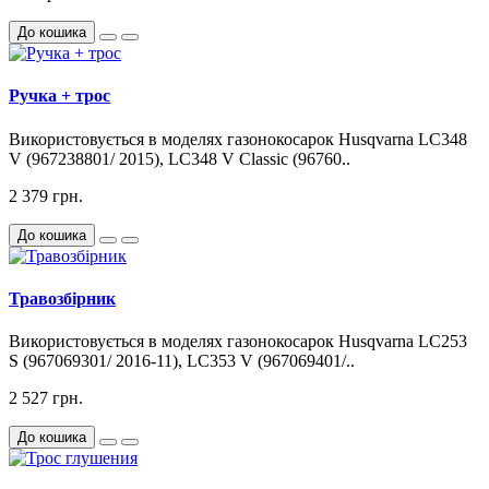
До кошика
Ручка + трос
Використовується в моделях газонокосарок Husqvarna LC348
V (967238801/ 2015), LC348 V Classic (96760..
2 379 грн.
До кошика
Травозбірник
Використовується в моделях газонокосарок Husqvarna LC253
S (967069301/ 2016-11), LC353 V (967069401/..
2 527 грн.
До кошика