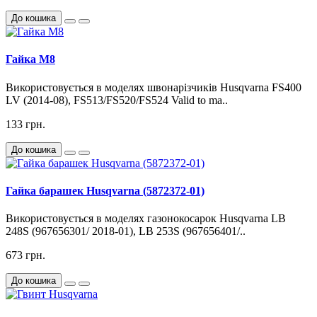
До кошика
Гайка M8
Використовується в моделях швонарізчиків Husqvarna FS400
LV (2014-08), FS513/FS520/FS524 Valid to ma..
133 грн.
До кошика
Гайка барашек Husqvarna (5872372-01)
Використовується в моделях газонокосарок Husqvarna LB
248S (967656301/ 2018-01), LB 253S (967656401/..
673 грн.
До кошика