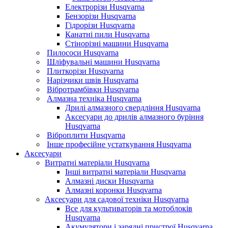
Електрорізи Husqvarna
Бензорізи Husqvarna
Гідрорізи Husqvarna
Канатні пили Husqvarna
Стінорізні машини Husqvarna
Пилососи Husqvarna
Шліфувальні машини Husqvarna
Плиткорізи Husqvarna
Нарізчики швів Husqvarna
Вібротрамбівки Husqvarna
Алмазна техніка Husqvarna
Дрилі алмазного свердління Husqvarna
Аксесуари до дрилів алмазного буріння
Husqvarna
Віброплити Husqvarna
Інше професійне устаткування Husqvarna
Аксесуари
Витратні матеріали Husqvarna
Інші витратні матеріали Husqvarna
Алмазні диски Husqvarna
Алмазні коронки Husqvarna
Аксесуари для садової техніки Husqvarna
Все для культиваторів та мотоблоків
Husqvarna
Акумулятори і зарядні пристрої Husqvarna