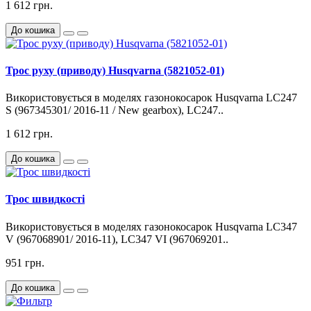
1 612 грн.
До кошика
Трос руху (приводу) Husqvarna (5821052-01)
Використовується в моделях газонокосарок Husqvarna LC247
S (967345301/ 2016-11 / New gearbox), LC247..
1 612 грн.
До кошика
Трос швидкості
Використовується в моделях газонокосарок Husqvarna LC347
V (967068901/ 2016-11), LC347 VI (967069201..
951 грн.
До кошика