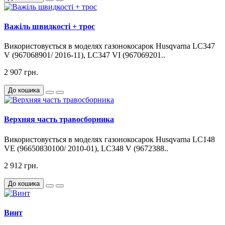
Важіль швидкості + трос
Використовується в моделях газонокосарок Husqvarna LC347
V (967068901/ 2016-11), LC347 VI (967069201..
2 907 грн.
До кошика
Верхняя часть травосборника
Використовується в моделях газонокосарок Husqvarna LC148
VE (96650830100/ 2010-01), LC348 V (9672388..
2 912 грн.
До кошика
Винт