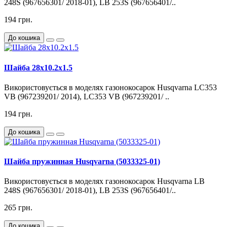
248S (967656301/ 2018-01), LB 253S (967656401/..
194 грн.
До кошика
Шайба 28x10.2x1.5
Використовується в моделях газонокосарок Husqvarna LC353
VB (967239201/ 2014), LC353 VB (967239201/ ..
194 грн.
До кошика
Шайба пружинная Husqvarna (5033325-01)
Використовується в моделях газонокосарок Husqvarna LB
248S (967656301/ 2018-01), LB 253S (967656401/..
265 грн.
До кошика