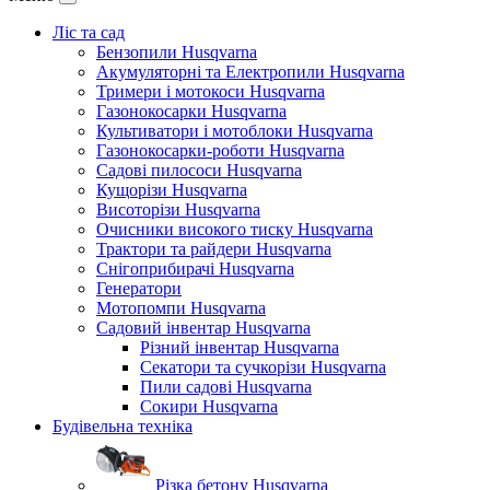
Ліс та сад
Бензопили Husqvarna
Акумуляторні та Електропили Husqvarna
Тримери і мотокоси Husqvarna
Газонокосарки Husqvarna
Культиватори і мотоблоки Husqvarna
Газонокосарки-роботи Husqvarna
Садові пилососи Husqvarna
Кущорізи Husqvarna
Висоторізи Husqvarna
Очисники високого тиску Husqvarna
Трактори та райдери Husqvarna
Снігоприбирачі Husqvarna
Генератори
Мотопомпи Husqvarna
Садовий інвентар Husqvarna
Різний інвентар Husqvarna
Секатори та сучкорізи Husqvarna
Пили садові Husqvarna
Сокири Husqvarna
Будівельна техніка
Різка бетону Husqvarna