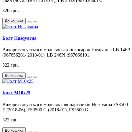
248S (967656301/ 2018-01), LB 253S (967656401/..
320 грн.
До кошика
Болт Husqvarna
Використовується в моделях газонокосарок Husqvarna LB 146P
(967656201/ 2018-01), LB 246PI (967666101..
322 грн.
До кошика
Болт М10х25
Використовується в моделях швонарізчиків Husqvarna FS3500
E (2018-06), FS3500 G (2016-01), FS3500 G ..
322 грн.
До кошика