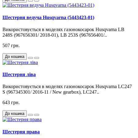
Шестерня ведуча Husqvarna (5443423-01)
Використовується в моделях газонокосарок Husqvarna LB
248S (967656301/ 2018-01), LB 253S (967656401/..
507 грн.
До кошика
Шестерня ліва
Використовується в моделях газонокосарок Husqvarna LC247
S (967345301/ 2016-11 / New gearbox), LC247..
643 грн.
До кошика
Шестерня права