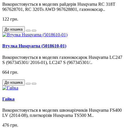
Використовується в моделях райдерів Husqvarna RC 318T
967628701, RC 320Ts AWD 967628801, газонокосар..
122 грн.
До кошика
Втулка Husqvarna (5018610-01)
Використовується в моделях газонокосарок Husqvarna LC247
S (967345301/ 2016-01), LC247 S (967345301/..
664 грн.
До кошика
Гайка
Використовується в моделях швонарізчиків Husqvarna FS400
LV (2014-08), плиткорізів Husqvarna TS500 M..
476 грн.