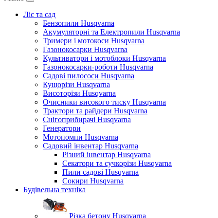
Ліс та сад
Бензопили Husqvarna
Акумуляторні та Електропили Husqvarna
Тримери і мотокоси Husqvarna
Газонокосарки Husqvarna
Культиватори і мотоблоки Husqvarna
Газонокосарки-роботи Husqvarna
Садові пилососи Husqvarna
Кущорізи Husqvarna
Висоторізи Husqvarna
Очисники високого тиску Husqvarna
Трактори та райдери Husqvarna
Снігоприбирачі Husqvarna
Генератори
Мотопомпи Husqvarna
Садовий інвентар Husqvarna
Різний інвентар Husqvarna
Секатори та сучкорізи Husqvarna
Пили садові Husqvarna
Сокири Husqvarna
Будівельна техніка
Різка бетону Husqvarna