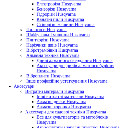
Електрорізи Husqvarna
Бензорізи Husqvarna
Гідрорізи Husqvarna
Канатні пили Husqvarna
Стінорізні машини Husqvarna
Пилососи Husqvarna
Шліфувальні машини Husqvarna
Плиткорізи Husqvarna
Нарізчики швів Husqvarna
Вібротрамбівки Husqvarna
Алмазна техніка Husqvarna
Дрилі алмазного свердління Husqvarna
Аксесуари до дрилів алмазного буріння
Husqvarna
Віброплити Husqvarna
Інше професійне устаткування Husqvarna
Аксесуари
Витратні матеріали Husqvarna
Інші витратні матеріали Husqvarna
Алмазні диски Husqvarna
Алмазні коронки Husqvarna
Аксесуари для садової техніки Husqvarna
Все для культиваторів та мотоблоків
Husqvarna
Акумулятори і зарядні пристрої Husqvarna