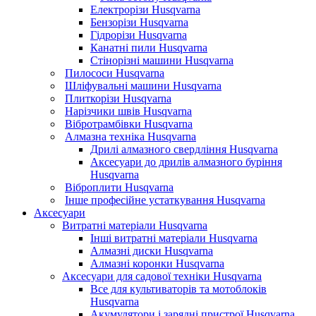
Електрорізи Husqvarna
Бензорізи Husqvarna
Гідрорізи Husqvarna
Канатні пили Husqvarna
Стінорізні машини Husqvarna
Пилососи Husqvarna
Шліфувальні машини Husqvarna
Плиткорізи Husqvarna
Нарізчики швів Husqvarna
Вібротрамбівки Husqvarna
Алмазна техніка Husqvarna
Дрилі алмазного свердління Husqvarna
Аксесуари до дрилів алмазного буріння
Husqvarna
Віброплити Husqvarna
Інше професійне устаткування Husqvarna
Аксесуари
Витратні матеріали Husqvarna
Інші витратні матеріали Husqvarna
Алмазні диски Husqvarna
Алмазні коронки Husqvarna
Аксесуари для садової техніки Husqvarna
Все для культиваторів та мотоблоків
Husqvarna
Акумулятори і зарядні пристрої Husqvarna