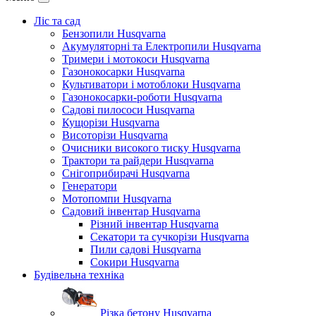
Ліс та сад
Бензопили Husqvarna
Акумуляторні та Електропили Husqvarna
Тримери і мотокоси Husqvarna
Газонокосарки Husqvarna
Культиватори і мотоблоки Husqvarna
Газонокосарки-роботи Husqvarna
Садові пилососи Husqvarna
Кущорізи Husqvarna
Висоторізи Husqvarna
Очисники високого тиску Husqvarna
Трактори та райдери Husqvarna
Снігоприбирачі Husqvarna
Генератори
Мотопомпи Husqvarna
Садовий інвентар Husqvarna
Різний інвентар Husqvarna
Секатори та сучкорізи Husqvarna
Пили садові Husqvarna
Сокири Husqvarna
Будівельна техніка
Різка бетону Husqvarna