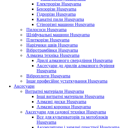
Електрорізи Husqvarna
Бензорізи Husqvarna
Гідрорізи Husqvarna
Канатні пили Husqvarna
Стінорізні машини Husqvarna
Пилососи Husqvarna
Шліфувальні машини Husqvarna
Плиткорізи Husqvarna
Нарізчики швів Husqvarna
Вібротрамбівки Husqvarna
Алмазна техніка Husqvarna
Дрилі алмазного свердління Husqvarna
Аксесуари до дрилів алмазного буріння
Husqvarna
Віброплити Husqvarna
Інше професійне устаткування Husqvarna
Аксесуари
Витратні матеріали Husqvarna
Інші витратні матеріали Husqvarna
Алмазні диски Husqvarna
Алмазні коронки Husqvarna
Аксесуари для садової техніки Husqvarna
Все для культиваторів та мотоблоків
Husqvarna
Акумулятори і зарядні пристрої Husqvarna