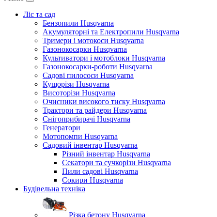
Ліс та сад
Бензопили Husqvarna
Акумуляторні та Електропили Husqvarna
Тримери і мотокоси Husqvarna
Газонокосарки Husqvarna
Культиватори і мотоблоки Husqvarna
Газонокосарки-роботи Husqvarna
Садові пилососи Husqvarna
Кущорізи Husqvarna
Висоторізи Husqvarna
Очисники високого тиску Husqvarna
Трактори та райдери Husqvarna
Снігоприбирачі Husqvarna
Генератори
Мотопомпи Husqvarna
Садовий інвентар Husqvarna
Різний інвентар Husqvarna
Секатори та сучкорізи Husqvarna
Пили садові Husqvarna
Сокири Husqvarna
Будівельна техніка
Різка бетону Husqvarna