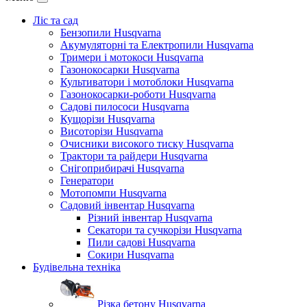
Ліс та сад
Бензопили Husqvarna
Акумуляторні та Електропили Husqvarna
Тримери і мотокоси Husqvarna
Газонокосарки Husqvarna
Культиватори і мотоблоки Husqvarna
Газонокосарки-роботи Husqvarna
Садові пилососи Husqvarna
Кущорізи Husqvarna
Висоторізи Husqvarna
Очисники високого тиску Husqvarna
Трактори та райдери Husqvarna
Снігоприбирачі Husqvarna
Генератори
Мотопомпи Husqvarna
Садовий інвентар Husqvarna
Різний інвентар Husqvarna
Секатори та сучкорізи Husqvarna
Пили садові Husqvarna
Сокири Husqvarna
Будівельна техніка
Різка бетону Husqvarna