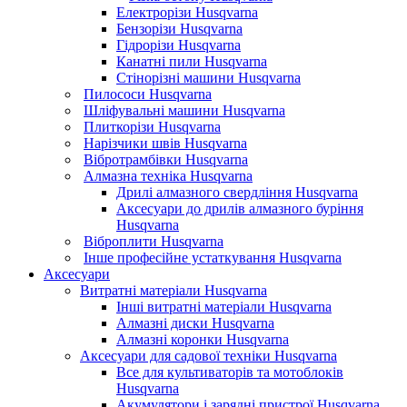
Електрорізи Husqvarna
Бензорізи Husqvarna
Гідрорізи Husqvarna
Канатні пили Husqvarna
Стінорізні машини Husqvarna
Пилососи Husqvarna
Шліфувальні машини Husqvarna
Плиткорізи Husqvarna
Нарізчики швів Husqvarna
Вібротрамбівки Husqvarna
Алмазна техніка Husqvarna
Дрилі алмазного свердління Husqvarna
Аксесуари до дрилів алмазного буріння
Husqvarna
Віброплити Husqvarna
Інше професійне устаткування Husqvarna
Аксесуари
Витратні матеріали Husqvarna
Інші витратні матеріали Husqvarna
Алмазні диски Husqvarna
Алмазні коронки Husqvarna
Аксесуари для садової техніки Husqvarna
Все для культиваторів та мотоблоків
Husqvarna
Акумулятори і зарядні пристрої Husqvarna