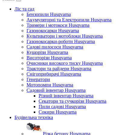
Ліс та сад
Бензопили Husqvarna
Акумуляторні та Електропили Husqvarna
Тримери і мотокоси Husqvarna
Газонокосарки Husqvarna
Культиватори і мотоблоки Husqvarna
Газонокосарки-роботи Husqvarna
Садові пилососи Husqvarna
Кущорізи Husqvarna
Висоторізи Husqvarna
Очисники високого тиску Husqvarna
Трактори та райдери Husqvarna
Снігоприбирачі Husqvarna
Генератори
Мотопомпи Husqvarna
Садовий інвентар Husqvarna
Різний інвентар Husqvarna
Секатори та сучкорізи Husqvarna
Пили садові Husqvarna
Сокири Husqvarna
Будівельна техніка
Різка бетону Husqvarna