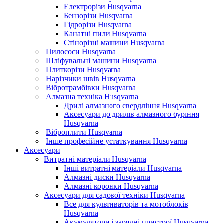
Електрорізи Husqvarna
Бензорізи Husqvarna
Гідрорізи Husqvarna
Канатні пили Husqvarna
Стінорізні машини Husqvarna
Пилососи Husqvarna
Шліфувальні машини Husqvarna
Плиткорізи Husqvarna
Нарізчики швів Husqvarna
Вібротрамбівки Husqvarna
Алмазна техніка Husqvarna
Дрилі алмазного свердління Husqvarna
Аксесуари до дрилів алмазного буріння
Husqvarna
Віброплити Husqvarna
Інше професійне устаткування Husqvarna
Аксесуари
Витратні матеріали Husqvarna
Інші витратні матеріали Husqvarna
Алмазні диски Husqvarna
Алмазні коронки Husqvarna
Аксесуари для садової техніки Husqvarna
Все для культиваторів та мотоблоків
Husqvarna
Акумулятори і зарядні пристрої Husqvarna