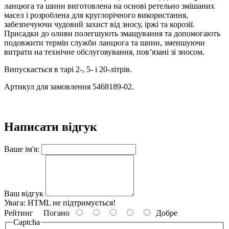
ланцюга та шини виготовлена на основі ретельно змішаних
масел і розроблена для круглорічного використання,
забезпечуючи чудовий захист від зносу, іржі та корозії.
Присадки до оливи полегшують змащування та допомогають
подовжити термін служби ланцюга та шини, зменшуючи
витрати на технічне обслуговування, пов’язані зі зносом.
Випускається в тарі 2-, 5- і 20-літрів.
Артикул для замовлення 5468189-02.
Написати відгук
Ваше ім'я:
Ваш відгук
Увага:
HTML не підтримується!
Рейтинг
Погано
Добре
Captcha