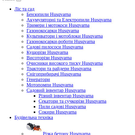
Ліс та сад
Бензопили Husqvarna
Акумуляторні та Електропили Husqvarna
Тримери і мотокоси Husqvarna
Газонокосарки Husqvarna
Культиватори і мотоблоки Husqvarna
Газонокосарки-роботи Husqvarna
Садові пилососи Husqvarna
Кущорізи Husqvarna
Висоторізи Husqvarna
Очисники високого тиску Husqvarna
Трактори та райдери Husqvarna
Снігоприбирачі Husqvarna
Генератори
Мотопомпи Husqvarna
Садовий інвентар Husqvarna
Різний інвентар Husqvarna
Секатори та сучкорізи Husqvarna
Пили садові Husqvarna
Сокири Husqvarna
Будівельна техніка
Різка бетону Husqvarna