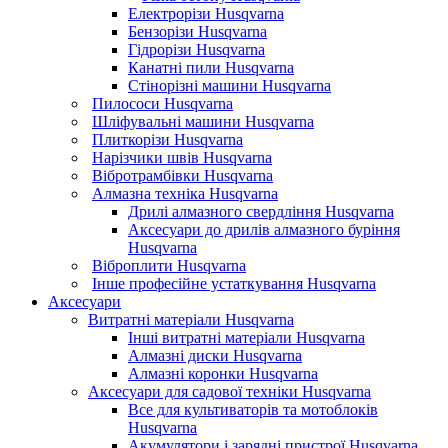
Електрорізи Husqvarna
Бензорізи Husqvarna
Гідрорізи Husqvarna
Канатні пили Husqvarna
Стінорізні машини Husqvarna
Пилососи Husqvarna
Шліфувальні машини Husqvarna
Плиткорізи Husqvarna
Нарізчики швів Husqvarna
Вібротрамбівки Husqvarna
Алмазна техніка Husqvarna
Дрилі алмазного свердління Husqvarna
Аксесуари до дрилів алмазного буріння
Husqvarna
Віброплити Husqvarna
Інше професійне устаткування Husqvarna
Аксесуари
Витратні матеріали Husqvarna
Інші витратні матеріали Husqvarna
Алмазні диски Husqvarna
Алмазні коронки Husqvarna
Аксесуари для садової техніки Husqvarna
Все для культиваторів та мотоблоків
Husqvarna
Акумулятори і зарядні пристрої Husqvarna