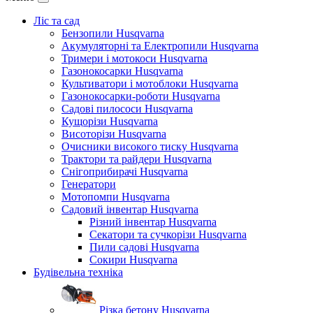
Ліс та сад
Бензопили Husqvarna
Акумуляторні та Електропили Husqvarna
Тримери і мотокоси Husqvarna
Газонокосарки Husqvarna
Культиватори і мотоблоки Husqvarna
Газонокосарки-роботи Husqvarna
Садові пилососи Husqvarna
Кущорізи Husqvarna
Висоторізи Husqvarna
Очисники високого тиску Husqvarna
Трактори та райдери Husqvarna
Снігоприбирачі Husqvarna
Генератори
Мотопомпи Husqvarna
Садовий інвентар Husqvarna
Різний інвентар Husqvarna
Секатори та сучкорізи Husqvarna
Пили садові Husqvarna
Сокири Husqvarna
Будівельна техніка
Різка бетону Husqvarna