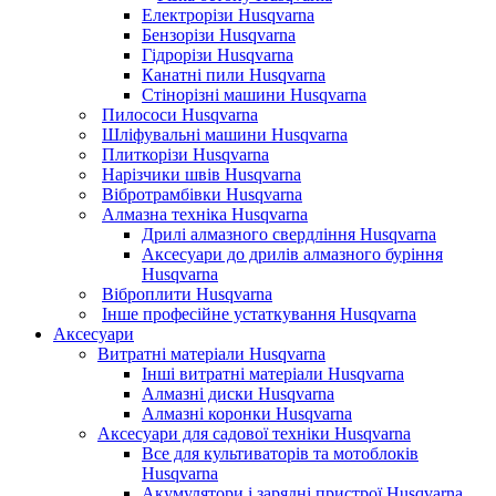
Електрорізи Husqvarna
Бензорізи Husqvarna
Гідрорізи Husqvarna
Канатні пили Husqvarna
Стінорізні машини Husqvarna
Пилососи Husqvarna
Шліфувальні машини Husqvarna
Плиткорізи Husqvarna
Нарізчики швів Husqvarna
Вібротрамбівки Husqvarna
Алмазна техніка Husqvarna
Дрилі алмазного свердління Husqvarna
Аксесуари до дрилів алмазного буріння
Husqvarna
Віброплити Husqvarna
Інше професійне устаткування Husqvarna
Аксесуари
Витратні матеріали Husqvarna
Інші витратні матеріали Husqvarna
Алмазні диски Husqvarna
Алмазні коронки Husqvarna
Аксесуари для садової техніки Husqvarna
Все для культиваторів та мотоблоків
Husqvarna
Акумулятори і зарядні пристрої Husqvarna