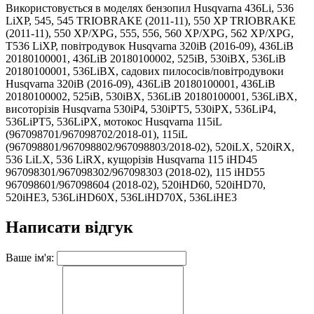
Використовується в моделях бензопил Husqvarna 436Li, 536
LiXP, 545, 545 TRIOBRAKE (2011-11), 550 XP TRIOBRAKE
(2011-11), 550 XP/XPG, 555, 556, 560 XP/XPG, 562 XP/XPG,
T536 LiXP, повітродувок Husqvarna 320iB (2016-09), 436LiB
20180100001, 436LiB 20180100002, 525iB, 530iBX, 536LiB
20180100001, 536LiBX, садових пилососів/повітродувоки
Husqvarna 320iB (2016-09), 436LiB 20180100001, 436LiB
20180100002, 525iB, 530iBX, 536LiB 20180100001, 536LiBX,
висоторізів Husqvarna 530iP4, 530iPT5, 530iPX, 536LiP4,
536LiPT5, 536LiPX, мотокос Husqvarna 115iL
(967098701/967098702/2018-01), 115iL
(967098801/967098802/967098803/2018-02), 520iLX, 520iRX,
536 LiLX, 536 LiRX, кущорізів Husqvarna 115 iHD45
967098301/967098302/967098303 (2018-02), 115 iHD55
967098601/967098604 (2018-02), 520iHD60, 520iHD70,
520iHE3, 536LiHD60X, 536LiHD70X, 536LiHE3
Написати відгук
Ваше ім'я: