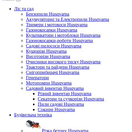
Ліс та сад
Бензопили Husqvarna
Акумуляторні та Електропили Husqvarna
Тримери і мотокоси Husqvarna
Газонокосарки Husqvarna
Культиватори і мотоблоки Husqvarna
Газонокосарки-роботи Husqvarna
Садові пилососи Husqvarna
Кущорізи Husqvarna
Висоторізи Husqvarna
Очисники високого тиску Husqvarna
Трактори та райдери Husqvarna
Снігоприбирачі Husqvarna
Генератори
Мотопомпи Husqvarna
Садовий інвентар Husqvarna
Різний інвентар Husqvarna
Секатори та сучкорізи Husqvarna
Пили садові Husqvarna
Сокири Husqvarna
Будівельна техніка
Різка бетону Husqvarna