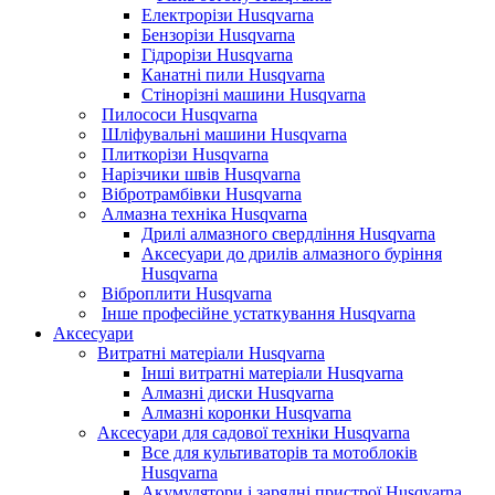
Електрорізи Husqvarna
Бензорізи Husqvarna
Гідрорізи Husqvarna
Канатні пили Husqvarna
Стінорізні машини Husqvarna
Пилососи Husqvarna
Шліфувальні машини Husqvarna
Плиткорізи Husqvarna
Нарізчики швів Husqvarna
Вібротрамбівки Husqvarna
Алмазна техніка Husqvarna
Дрилі алмазного свердління Husqvarna
Аксесуари до дрилів алмазного буріння
Husqvarna
Віброплити Husqvarna
Інше професійне устаткування Husqvarna
Аксесуари
Витратні матеріали Husqvarna
Інші витратні матеріали Husqvarna
Алмазні диски Husqvarna
Алмазні коронки Husqvarna
Аксесуари для садової техніки Husqvarna
Все для культиваторів та мотоблоків
Husqvarna
Акумулятори і зарядні пристрої Husqvarna