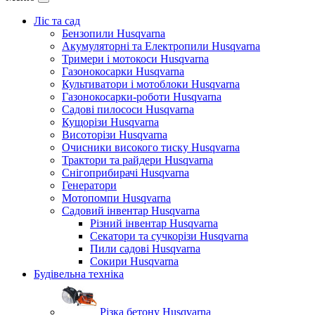
Ліс та сад
Бензопили Husqvarna
Акумуляторні та Електропили Husqvarna
Тримери і мотокоси Husqvarna
Газонокосарки Husqvarna
Культиватори і мотоблоки Husqvarna
Газонокосарки-роботи Husqvarna
Садові пилососи Husqvarna
Кущорізи Husqvarna
Висоторізи Husqvarna
Очисники високого тиску Husqvarna
Трактори та райдери Husqvarna
Снігоприбирачі Husqvarna
Генератори
Мотопомпи Husqvarna
Садовий інвентар Husqvarna
Різний інвентар Husqvarna
Секатори та сучкорізи Husqvarna
Пили садові Husqvarna
Сокири Husqvarna
Будівельна техніка
Різка бетону Husqvarna