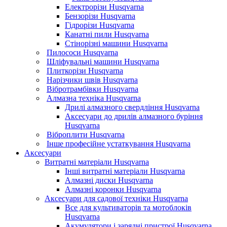
Електрорізи Husqvarna
Бензорізи Husqvarna
Гідрорізи Husqvarna
Канатні пили Husqvarna
Стінорізні машини Husqvarna
Пилососи Husqvarna
Шліфувальні машини Husqvarna
Плиткорізи Husqvarna
Нарізчики швів Husqvarna
Вібротрамбівки Husqvarna
Алмазна техніка Husqvarna
Дрилі алмазного свердління Husqvarna
Аксесуари до дрилів алмазного буріння
Husqvarna
Віброплити Husqvarna
Інше професійне устаткування Husqvarna
Аксесуари
Витратні матеріали Husqvarna
Інші витратні матеріали Husqvarna
Алмазні диски Husqvarna
Алмазні коронки Husqvarna
Аксесуари для садової техніки Husqvarna
Все для культиваторів та мотоблоків
Husqvarna
Акумулятори і зарядні пристрої Husqvarna