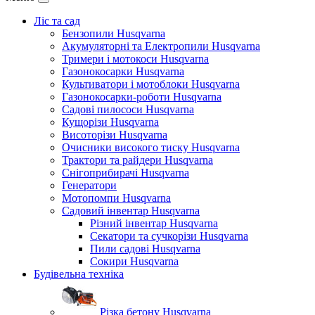
Ліс та сад
Бензопили Husqvarna
Акумуляторні та Електропили Husqvarna
Тримери і мотокоси Husqvarna
Газонокосарки Husqvarna
Культиватори і мотоблоки Husqvarna
Газонокосарки-роботи Husqvarna
Садові пилососи Husqvarna
Кущорізи Husqvarna
Висоторізи Husqvarna
Очисники високого тиску Husqvarna
Трактори та райдери Husqvarna
Снігоприбирачі Husqvarna
Генератори
Мотопомпи Husqvarna
Садовий інвентар Husqvarna
Різний інвентар Husqvarna
Секатори та сучкорізи Husqvarna
Пили садові Husqvarna
Сокири Husqvarna
Будівельна техніка
Різка бетону Husqvarna