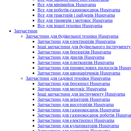
Все для мінімийок Husqvarna
Все для роботів-газонокосарок Husqvarna
Все для тракторів і райдерів Husqvarna
Все для тримерів і мотокос Husqvarna
Все для іншої техніки Husqvarna
Запчастини
Запчастини для будівельної техніки Husqvarna
Запчастини для електрорізів Husqvarna
Інші запчастини для будівельного інструменту
Запчастини для бензорізів Husqvarna
Запчастини для дрилів Husqvarna
Запчастини для плиткорізів Husqvarna
Запчастини для промислових пилососів Husqv
Запчастини для швонарізчиків Husqvarna
Запчастини для садової техніки Husqvarna
Запчастини для бензопил Husqvarna
Запчастини для мотокіс Husqvarna
Інші запчастини для інструменту Husqvarna
Запчастини для аераторів Husqvarna
Запчастини для висоторізів Husqvarna
Запчастини для газонокосарок Husqvarna
Запчастини для газонокосарок роботів Husqva
Запчастини для електропил Husqvarna
Запчастини для культиваторів Husqvarna
Запчастини для кущорізів Husqvarna