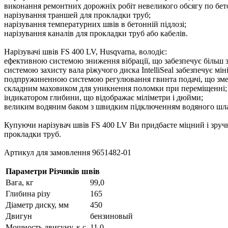
виконання ремонтних дорожніх робіт невеликого обсягу по бето
нарізування траншей для прокладки труб;
нарізування температурних швів в бетонній підлозі;
нарізування каналів для прокладки труб або кабелів.
Нарізувачі швів FS 400 LV, Husqvarna, володіє:
ефективною системою зниження вібрації, що забезпечує більш з
системою захисту вала ріжучого диска IntelliSeal забезпечує м
подпружиненною системою регулювання гвинта подачі, що зменш
складним маховиком для уникнення поломки при переміщенні;
індикатором глибини, що відображає міліметри і дюйми;
великим водяним баком з швидким підключенням водяного шлан
Купуючи нарізувач швів FS 400 LV Ви придбаєте міцний і зручн
прокладки труб.
Артикул для замовлення 9651482-01
Параметри Різчиків швів
Вага, кг
99,0
Глибина різу
165
Діаметр диску, мм
450
Двигун
бензиновый
Мощность двигуну, к.с.
11,0