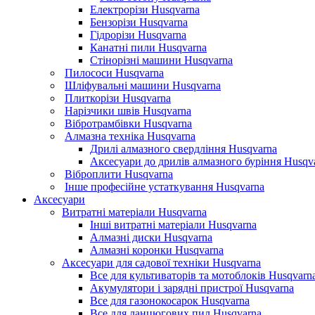
Електрорізи Husqvarna
Бензорізи Husqvarna
Гідрорізи Husqvarna
Канатні пили Husqvarna
Стінорізні машини Husqvarna
Пилососи Husqvarna
Шліфувальні машини Husqvarna
Плиткорізи Husqvarna
Нарізчики швів Husqvarna
Вібротрамбівки Husqvarna
Алмазна техніка Husqvarna
Дрилі алмазного свердління Husqvarna
Аксесуари до дрилів алмазного буріння Husqv
Віброплити Husqvarna
Інше професійне устаткування Husqvarna
Аксесуари
Витратні матеріали Husqvarna
Інші витратні матеріали Husqvarna
Алмазні диски Husqvarna
Алмазні коронки Husqvarna
Аксесуари для садової техніки Husqvarna
Все для культиваторів та мотоблоків Husqvarn
Акумулятори і зарядні пристрої Husqvarna
Все для газонокосарок Husqvarna
Все для ланцюгових пил Husqvarna