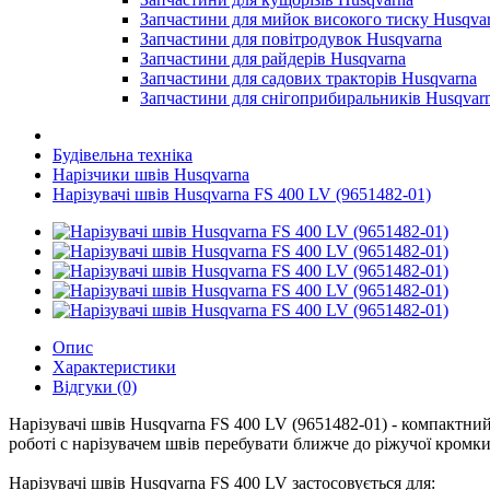
Запчастини для мийок високого тиску Husqva
Запчастини для повітродувок Husqvarna
Запчастини для райдерів Husqvarna
Запчастини для садових тракторів Husqvarna
Запчастини для снігоприбиральників Husqvar
Будівельна техніка
Нарізчики швів Husqvarna
Нарізувачі швів Husqvarna FS 400 LV (9651482-01)
Опис
Характеристики
Відгуки (0)
Нарізувачі швів Husqvarna FS 400 LV (9651482-01) - компактни
роботі c нарізувачем швів перебувати ближче до ріжучої кромки
Нарізувачі швів Husqvarna FS 400 LV застосовується для: