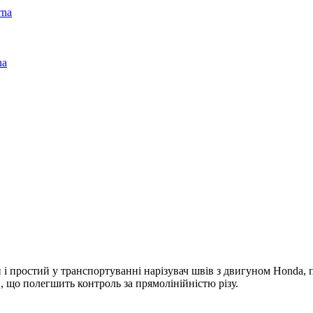
rna
na
й і простий у транспортуванні нарізувач швів з двигуном Honda,
, що полегшить контроль за прямолінійністю різу.