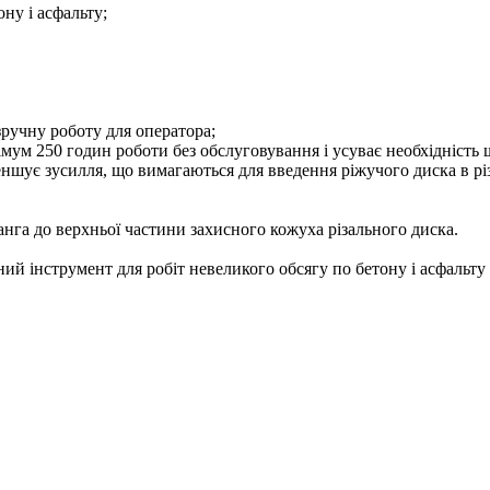
ну і асфальту;
ручну роботу для оператора;
інімум 250 годин роботи без обслуговування і усуває необхідніс
ує зусилля, що вимагаються для введення ріжучого диска в різ
га до верхньої частини захисного кожуха різального диска.
ий інструмент для робіт невеликого обсягу по бетону і асфальту