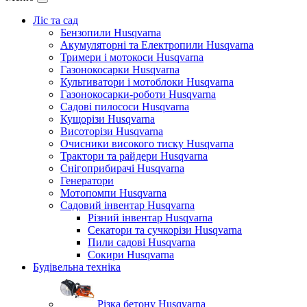
Ліс та сад
Бензопили Husqvarna
Акумуляторні та Електропили Husqvarna
Тримери і мотокоси Husqvarna
Газонокосарки Husqvarna
Культиватори і мотоблоки Husqvarna
Газонокосарки-роботи Husqvarna
Садові пилососи Husqvarna
Кущорізи Husqvarna
Висоторізи Husqvarna
Очисники високого тиску Husqvarna
Трактори та райдери Husqvarna
Снігоприбирачі Husqvarna
Генератори
Мотопомпи Husqvarna
Садовий інвентар Husqvarna
Різний інвентар Husqvarna
Секатори та сучкорізи Husqvarna
Пили садові Husqvarna
Сокири Husqvarna
Будівельна техніка
Різка бетону Husqvarna