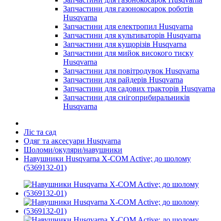
Запчастини для газонокосарок роботів
Husqvarna
Запчастини для електропил Husqvarna
Запчастини для культиваторів Husqvarna
Запчастини для кущорізів Husqvarna
Запчастини для мийок високого тиску
Husqvarna
Запчастини для повітродувок Husqvarna
Запчастини для райдерів Husqvarna
Запчастини для садових тракторів Husqvarna
Запчастини для снігоприбиральників
Husqvarna
Ліс та сад
Одяг та аксесуари Husqvarna
Шоломи/окуляри/навушники
Навушники Husqvarna X-COM Active; до шолому
(5369132-01)