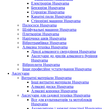
Електрорізи Husqvarna
Бензорізи Husqvarna
Гідрорізи Husqvarna
Канатні пили Husqvarna
Стінорізні машини Husqvarna
Пилососи Husqvarna
Шліфувальні машини Husqvarna
Плиткорізи Husqvarna
Нарізчики швів Husqvarna
Вібротрамбівки Husqvarna
Алмазна техніка Husqvarna
Дрилі алмазного свердління Husqvarna
Аксесуари до дрилів алмазного буріння
Husqvarna
Віброплити Husqvarna
Інше професійне устаткування Husqvarna
Аксесуари
Витратні матеріали Husqvarna
Інші витратні матеріали Husqvarna
Алмазні диски Husqvarna
Алмазні коронки Husqvarna
Аксесуари для садової техніки Husqvarna
Все для культиваторів та мотоблоків
Husqvarna
Акумулятори і зарядні пристрої Husqvarna