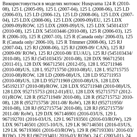
Використовується в моделях мотокос Husqvarna 124 R (2010-
08), 125 L (2005-09), 125 L (2007-04), 125 L (2008-06), 125 LD
(2006-03), 125 LD (2006-12), 125 LD (2008-06), 125 LDX (2007-
04), 125 LDX (2008-06), 125 LDX (2009-09)/EU, 125 LDX
(2009-09)/ROW, 125 LDX (2009-09)/US, 125 LDX 545014337
(2010-08), 125 LDX 545103446 (2010-08), 125 R (2006-03), 125
R (2006-10), 125 R (2007-10), 125 R (Canada only/ 2006-03), 125
R (Canada only/ 2006-10), 125 R Trimmer (2008-06), 125 RJ
(2007-04), 125 RJ (2008-06), 125 RJ (2009-09/ CAN), 125 RJ
(2009-09/ ROW), 125 RJ (2010-08/ EU/AU), 125 RJ (545103434/
2010-08), 125 RJ (545103435/ 2010-08), 128 DJX 966712501
(2011-01), 128 DJX 966712501 (2012-05), 128 L 952711946
(2010-08)/US, 128 L 952715750 (2010-08)/U, 128 L 952715755
(2010-08)/ROW, 128 LD (2009-08)/US, 128 LD 952711953
(2010-08)/US, 128 LD 952711969 (2010-08)/US, 128 LDX
545192137 (2010-08)/ROW, 128 LDX 952711948 (2010-08)/US,
128 LDX 952715753 (2012-01)/EU, 128 LDX 952715757 (2012-
01)/ROW, 128 R (952711949/ 2010-08), 128 R (952715752/ 2010-
08), 128 R (952715758/ 2011-08/ RoW), 128 RJ (952711950/
2010-08), 128 RJ (952715754/ 2010-08), 128 RJ (952715759/
2011-08/ RoW), 129 DJX 967146901 (2016-03/US, 129 L
967192701 (2016-03/US, 129 L 967193501 (2016-03/ROW), 129
LDX 967146501 (2015-10/US, 129 LK 967146501 (2016-03/US,
129 LK 967193601 (2016-03/ROW), 129 R (967193301/ 2016-03/
ROW), 129 RJ (967193401/ 2016-03/ ROW), 24 C (2003-01), 24