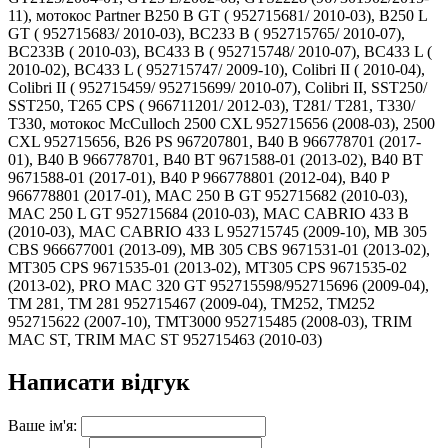
11), мотокос Partner B250 B GT ( 952715681/ 2010-03), B250 L
GT ( 952715683/ 2010-03), BC233 B ( 952715765/ 2010-07),
BC233B ( 2010-03), BC433 B ( 952715748/ 2010-07), BC433 L (
2010-02), BC433 L ( 952715747/ 2009-10), Colibri II ( 2010-04),
Colibri II ( 952715459/ 952715699/ 2010-07), Colibri II, SST250/
SST250, T265 CPS ( 966711201/ 2012-03), T281/ T281, T330/
T330, мотокос McCulloch 2500 CXL 952715656 (2008-03), 2500
CXL 952715656, B26 PS 967207801, B40 B 966778701 (2017-
01), B40 B 966778701, B40 BT 9671588-01 (2013-02), B40 BT
9671588-01 (2017-01), B40 P 966778801 (2012-04), B40 P
966778801 (2017-01), MAC 250 B GT 952715682 (2010-03),
MAC 250 L GT 952715684 (2010-03), MAC CABRIO 433 B
(2010-03), MAC CABRIO 433 L 952715745 (2009-10), MB 305
CBS 966677001 (2013-09), MB 305 CBS 9671531-01 (2013-02),
MT305 CPS 9671535-01 (2013-02), MT305 CPS 9671535-02
(2013-02), PRO MAC 320 GT 952715598/952715696 (2009-04),
TM 281, TM 281 952715467 (2009-04), TM252, TM252
952715622 (2007-10), TMT3000 952715485 (2008-03), TRIM
MAC ST, TRIM MAC ST 952715463 (2010-03)
Написати відгук
Ваше ім'я: