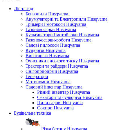
Ліс та сад
Бензопили Husqvarna
Акумуляторні та Електропили Husqvarna
Тримери і мотокоси Husqvarna
Газонокосарки Husqvarna
Культиватори і мотоблоки Husqvarna
Газонокосарки-роботи Husqvarna
Садові пилососи Husqvarna
Кущорізи Husqvarna
Висоторізи Husqvarna
Очисники високого тиску Husqvarna
Трактори та райдери Husqvarna
Снігоприбирачі Husqvarna
Генератори
Мотопомпи Husqvarna
Садовий інвентар Husqvarna
Різний інвентар Husqvarna
Секатори та сучкорізи Husqvarna
Пили садові Husqvarna
Сокири Husqvarna
Будівельна техніка
Різка бетону Husqvarna