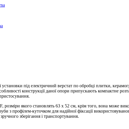
rna
na
 установки під електричний верстат по обробці плитки, керамогр
собливості конструкції даної опори припускають компактне роз
 пристосування.
, розміри якого становлять 63 х 52 см, крім того, вона може вик
руби з профілем-куточком для надійної фіксації використовуваног
 зручного зберігання і транспортування.