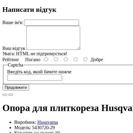
Написати відгук
Ваше ім'я:
Ваш відгук
Увага:
HTML не підтримується!
Рейтинг
Погано
Добре
Captcha
Введіть код, який бачите нижче
Продовжити
Опора для плиткореза Husqvar
Виробник:
Husqvarna
Модель: 5430720-29
Кількість на складі: 10