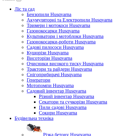
Ліс та сад
Бензопили Husqvarna
Акумуляторні та Електропили Husqvarna
Тримери і мотокоси Husqvarna
Газонокосарки Husqvarna
Культиватори і мотоблоки Husqvarna
Газонокосарки-роботи Husqvarna
Садові пилососи Husqvarna
Кущорізи Husqvarna
Висоторізи Husqvarna
Очисники високого тиску Husqvarna
Трактори та райдери Husqvarna
Снігоприбирачі Husqvarna
Генератори
Мотопомпи Husqvarna
Садовий інвентар Husqvarna
Різний інвентар Husqvarna
Секатори та сучкорізи Husqvarna
Пили садові Husqvarna
Сокири Husqvarna
Будівельна техніка
Різка бетону Husqvarna