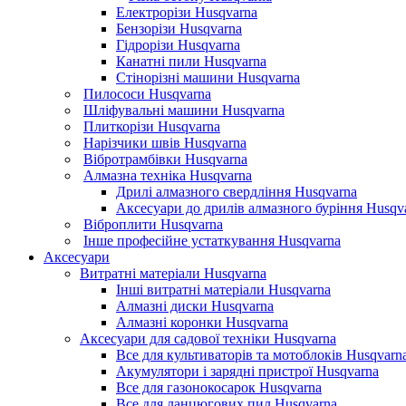
Електрорізи Husqvarna
Бензорізи Husqvarna
Гідрорізи Husqvarna
Канатні пили Husqvarna
Стінорізні машини Husqvarna
Пилососи Husqvarna
Шліфувальні машини Husqvarna
Плиткорізи Husqvarna
Нарізчики швів Husqvarna
Вібротрамбівки Husqvarna
Алмазна техніка Husqvarna
Дрилі алмазного свердління Husqvarna
Аксесуари до дрилів алмазного буріння Husqv
Віброплити Husqvarna
Інше професійне устаткування Husqvarna
Аксесуари
Витратні матеріали Husqvarna
Інші витратні матеріали Husqvarna
Алмазні диски Husqvarna
Алмазні коронки Husqvarna
Аксесуари для садової техніки Husqvarna
Все для культиваторів та мотоблоків Husqvarn
Акумулятори і зарядні пристрої Husqvarna
Все для газонокосарок Husqvarna
Все для ланцюгових пил Husqvarna