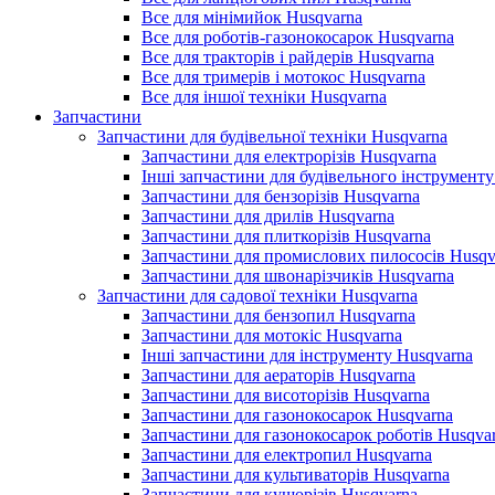
Все для мінімийок Husqvarna
Все для роботів-газонокосарок Husqvarna
Все для тракторів і райдерів Husqvarna
Все для тримерів і мотокос Husqvarna
Все для іншої техніки Husqvarna
Запчастини
Запчастини для будівельної техніки Husqvarna
Запчастини для електрорізів Husqvarna
Інші запчастини для будівельного інструменту
Запчастини для бензорізів Husqvarna
Запчастини для дрилів Husqvarna
Запчастини для плиткорізів Husqvarna
Запчастини для промислових пилососів Husqv
Запчастини для швонарізчиків Husqvarna
Запчастини для садової техніки Husqvarna
Запчастини для бензопил Husqvarna
Запчастини для мотокіс Husqvarna
Інші запчастини для інструменту Husqvarna
Запчастини для аераторів Husqvarna
Запчастини для висоторізів Husqvarna
Запчастини для газонокосарок Husqvarna
Запчастини для газонокосарок роботів Husqva
Запчастини для електропил Husqvarna
Запчастини для культиваторів Husqvarna
Запчастини для кущорізів Husqvarna