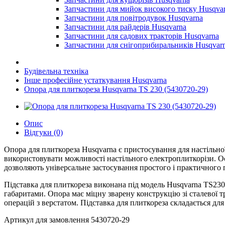
Запчастини для мийок високого тиску Husqva
Запчастини для повітродувок Husqvarna
Запчастини для райдерів Husqvarna
Запчастини для садових тракторів Husqvarna
Запчастини для снігоприбиральників Husqvar
Будівельна техніка
Інше професійне устаткування Husqvarna
Опора для плиткореза Husqvarna TS 230 (5430720-29)
Опис
Відгуки (0)
Опора для плиткореза Husqvarna є пристосування для настільної
використовувати можливості настільного електроплиткорізи. О
дозволяють універсальне застосування простого і практичного
Підставка для плиткореза виконана під модель Husqvarna TS230F
габаритами. Опора має міцну зварену конструкцію зі сталевої т
операцій з верстатом. Підставка для плиткореза складається для
Артикул для замовлення 5430720-29