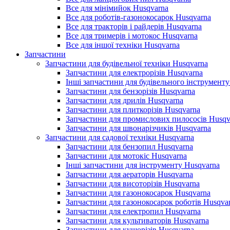
Все для мінімийок Husqvarna
Все для роботів-газонокосарок Husqvarna
Все для тракторів і райдерів Husqvarna
Все для тримерів і мотокос Husqvarna
Все для іншої техніки Husqvarna
Запчастини
Запчастини для будівельної техніки Husqvarna
Запчастини для електрорізів Husqvarna
Інші запчастини для будівельного інструменту
Запчастини для бензорізів Husqvarna
Запчастини для дрилів Husqvarna
Запчастини для плиткорізів Husqvarna
Запчастини для промислових пилососів Husqv
Запчастини для швонарізчиків Husqvarna
Запчастини для садової техніки Husqvarna
Запчастини для бензопил Husqvarna
Запчастини для мотокіс Husqvarna
Інші запчастини для інструменту Husqvarna
Запчастини для аераторів Husqvarna
Запчастини для висоторізів Husqvarna
Запчастини для газонокосарок Husqvarna
Запчастини для газонокосарок роботів Husqva
Запчастини для електропил Husqvarna
Запчастини для культиваторів Husqvarna
Запчастини для кущорізів Husqvarna