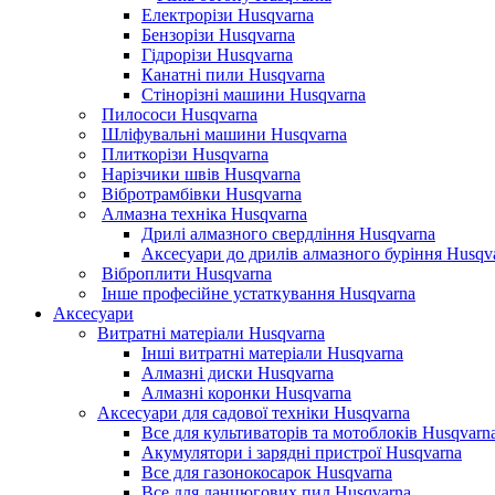
Електрорізи Husqvarna
Бензорізи Husqvarna
Гідрорізи Husqvarna
Канатні пили Husqvarna
Стінорізні машини Husqvarna
Пилососи Husqvarna
Шліфувальні машини Husqvarna
Плиткорізи Husqvarna
Нарізчики швів Husqvarna
Вібротрамбівки Husqvarna
Алмазна техніка Husqvarna
Дрилі алмазного свердління Husqvarna
Аксесуари до дрилів алмазного буріння Husqv
Віброплити Husqvarna
Інше професійне устаткування Husqvarna
Аксесуари
Витратні матеріали Husqvarna
Інші витратні матеріали Husqvarna
Алмазні диски Husqvarna
Алмазні коронки Husqvarna
Аксесуари для садової техніки Husqvarna
Все для культиваторів та мотоблоків Husqvarn
Акумулятори і зарядні пристрої Husqvarna
Все для газонокосарок Husqvarna
Все для ланцюгових пил Husqvarna