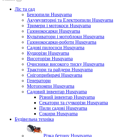
Ліс та сад
Бензопили Husqvarna
Акумуляторні та Електропили Husqvarna
Тримери і мотокоси Husqvarna
Газонокосарки Husqvarna
Культиватори і мотоблоки Husqvarna
Газонокосарки-роботи Husqvarna
Садові пилососи Husqvarna
Кущорізи Husqvarna
Висоторізи Husqvarna
Очисники високого тиску Husqvarna
Трактори та райдери Husqvarna
Снігоприбирачі Husqvarna
Генератори
Мотопомпи Husqvarna
Садовий інвентар Husqvarna
Різний інвентар Husqvarna
Секатори та сучкорізи Husqvarna
Пили садові Husqvarna
Сокири Husqvarna
Будівельна техніка
Різка бетону Husqvarna