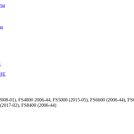
rna
na
Е
008-01), FS4800 2006-44, FS5000 (2015-05), FS6600 (2006-44), FS
(2017-02), FS8400 (2006-44)