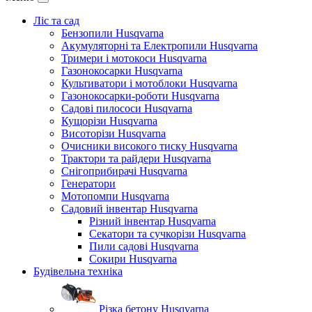
Ліс та сад
Бензопили Husqvarna
Акумуляторні та Електропили Husqvarna
Тримери і мотокоси Husqvarna
Газонокосарки Husqvarna
Культиватори і мотоблоки Husqvarna
Газонокосарки-роботи Husqvarna
Садові пилососи Husqvarna
Кущорізи Husqvarna
Висоторізи Husqvarna
Очисники високого тиску Husqvarna
Трактори та райдери Husqvarna
Снігоприбирачі Husqvarna
Генератори
Мотопомпи Husqvarna
Садовий інвентар Husqvarna
Різний інвентар Husqvarna
Секатори та сучкорізи Husqvarna
Пили садові Husqvarna
Сокири Husqvarna
Будівельна техніка
Різка бетону Husqvarna