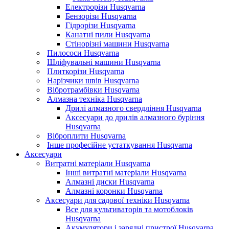
Електрорізи Husqvarna
Бензорізи Husqvarna
Гідрорізи Husqvarna
Канатні пили Husqvarna
Стінорізні машини Husqvarna
Пилососи Husqvarna
Шліфувальні машини Husqvarna
Плиткорізи Husqvarna
Нарізчики швів Husqvarna
Вібротрамбівки Husqvarna
Алмазна техніка Husqvarna
Дрилі алмазного свердління Husqvarna
Аксесуари до дрилів алмазного буріння
Husqvarna
Віброплити Husqvarna
Інше професійне устаткування Husqvarna
Аксесуари
Витратні матеріали Husqvarna
Інші витратні матеріали Husqvarna
Алмазні диски Husqvarna
Алмазні коронки Husqvarna
Аксесуари для садової техніки Husqvarna
Все для культиваторів та мотоблоків
Husqvarna
Акумулятори і зарядні пристрої Husqvarna