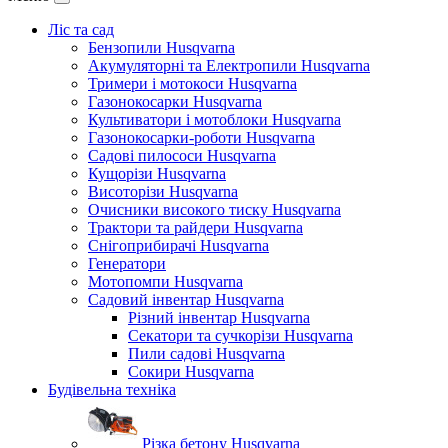
Ліс та сад
Бензопили Husqvarna
Акумуляторні та Електропили Husqvarna
Тримери і мотокоси Husqvarna
Газонокосарки Husqvarna
Культиватори і мотоблоки Husqvarna
Газонокосарки-роботи Husqvarna
Садові пилососи Husqvarna
Кущорізи Husqvarna
Висоторізи Husqvarna
Очисники високого тиску Husqvarna
Трактори та райдери Husqvarna
Снігоприбирачі Husqvarna
Генератори
Мотопомпи Husqvarna
Садовий інвентар Husqvarna
Різний інвентар Husqvarna
Секатори та сучкорізи Husqvarna
Пили садові Husqvarna
Сокири Husqvarna
Будівельна техніка
Різка бетону Husqvarna