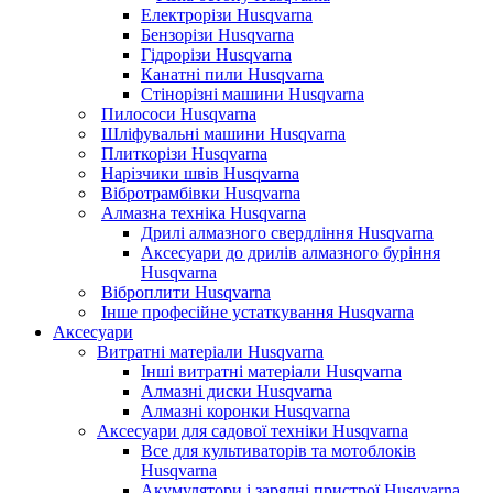
Електрорізи Husqvarna
Бензорізи Husqvarna
Гідрорізи Husqvarna
Канатні пили Husqvarna
Стінорізні машини Husqvarna
Пилососи Husqvarna
Шліфувальні машини Husqvarna
Плиткорізи Husqvarna
Нарізчики швів Husqvarna
Вібротрамбівки Husqvarna
Алмазна техніка Husqvarna
Дрилі алмазного свердління Husqvarna
Аксесуари до дрилів алмазного буріння
Husqvarna
Віброплити Husqvarna
Інше професійне устаткування Husqvarna
Аксесуари
Витратні матеріали Husqvarna
Інші витратні матеріали Husqvarna
Алмазні диски Husqvarna
Алмазні коронки Husqvarna
Аксесуари для садової техніки Husqvarna
Все для культиваторів та мотоблоків
Husqvarna
Акумулятори і зарядні пристрої Husqvarna