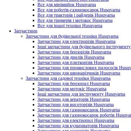
Все для мінімийок Husqvarna
Все для роботів-газонокосарок Husqvarna
Все для тракторів і райдерів Husqvarna
Все для тримерів і мотокос Husqvarna
Все для іншої техніки Husqvarna
Запчастини
Запчастини для будівельної техніки Husqvarna
Запчастини для електрорізів Husqvarna
Інші запчастини для будівельного інструменту
Запчастини для бензорізів Husqvarna
Запчастини для дрилів Husqvarna
Запчастини для плиткорізів Husqvarna
Запчастини для промислових пилососів Husqv
Запчастини для швонарізчиків Husqvarna
Запчастини для садової техніки Husqvarna
Запчастини для бензопил Husqvarna
Запчастини для мотокіс Husqvarna
Інші запчастини для інструменту Husqvarna
Запчастини для аераторів Husqvarna
Запчастини для висоторізів Husqvarna
Запчастини для газонокосарок Husqvarna
Запчастини для газонокосарок роботів Husqva
Запчастини для електропил Husqvarna
Запчастини для культиваторів Husqvarna
Запчастини для кущорізів Husqvarna