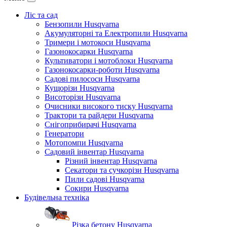
Ліс та сад
Бензопили Husqvarna
Акумуляторні та Електропили Husqvarna
Тримери і мотокоси Husqvarna
Газонокосарки Husqvarna
Культиватори і мотоблоки Husqvarna
Газонокосарки-роботи Husqvarna
Садові пилососи Husqvarna
Кущорізи Husqvarna
Висоторізи Husqvarna
Очисники високого тиску Husqvarna
Трактори та райдери Husqvarna
Снігоприбирачі Husqvarna
Генератори
Мотопомпи Husqvarna
Садовий інвентар Husqvarna
Різний інвентар Husqvarna
Секатори та сучкорізи Husqvarna
Пили садові Husqvarna
Сокири Husqvarna
Будівельна техніка
Різка бетону Husqvarna