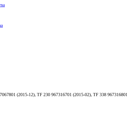
rna
na
067801 (2015-12), TF 230 967316701 (2015-02), TF 338 967316801