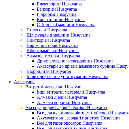
Електрорізи Husqvarna
Бензорізи Husqvarna
Гідрорізи Husqvarna
Канатні пили Husqvarna
Стінорізні машини Husqvarna
Пилососи Husqvarna
Шліфувальні машини Husqvarna
Плиткорізи Husqvarna
Нарізчики швів Husqvarna
Вібротрамбівки Husqvarna
Алмазна техніка Husqvarna
Дрилі алмазного свердління Husqvarna
Аксесуари до дрилів алмазного буріння Husqv
Віброплити Husqvarna
Інше професійне устаткування Husqvarna
Аксесуари
Витратні матеріали Husqvarna
Інші витратні матеріали Husqvarna
Алмазні диски Husqvarna
Алмазні коронки Husqvarna
Аксесуари для садової техніки Husqvarna
Все для культиваторів та мотоблоків Husqvarn
Акумулятори і зарядні пристрої Husqvarna
Все для газонокосарок Husqvarna
Все для ланцюгових пил Husqvarna