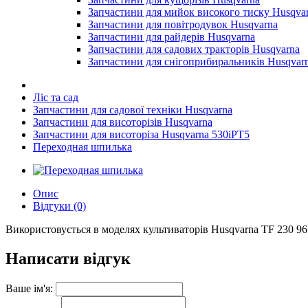
Запчастини для мийок високого тиску Husqva
Запчастини для повітродувок Husqvarna
Запчастини для райдерів Husqvarna
Запчастини для садових тракторів Husqvarna
Запчастини для снігоприбиральників Husqvar
Ліс та сад
Запчастини для садової техніки Husqvarna
Запчастини для висоторізів Husqvarna
Запчастини для висоторіза Husqvarna 530iPT5
Переходная шпилька
Опис
Відгуки (0)
Використовується в моделях культиваторів Husqvarna TF 230 967
Написати відгук
Ваше ім'я: