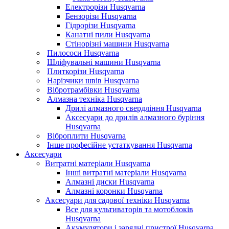
Електрорізи Husqvarna
Бензорізи Husqvarna
Гідрорізи Husqvarna
Канатні пили Husqvarna
Стінорізні машини Husqvarna
Пилососи Husqvarna
Шліфувальні машини Husqvarna
Плиткорізи Husqvarna
Нарізчики швів Husqvarna
Вібротрамбівки Husqvarna
Алмазна техніка Husqvarna
Дрилі алмазного свердління Husqvarna
Аксесуари до дрилів алмазного буріння
Husqvarna
Віброплити Husqvarna
Інше професійне устаткування Husqvarna
Аксесуари
Витратні матеріали Husqvarna
Інші витратні матеріали Husqvarna
Алмазні диски Husqvarna
Алмазні коронки Husqvarna
Аксесуари для садової техніки Husqvarna
Все для культиваторів та мотоблоків
Husqvarna
Акумулятори і зарядні пристрої Husqvarna