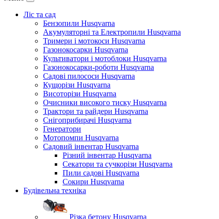
Ліс та сад
Бензопили Husqvarna
Акумуляторні та Електропили Husqvarna
Тримери і мотокоси Husqvarna
Газонокосарки Husqvarna
Культиватори і мотоблоки Husqvarna
Газонокосарки-роботи Husqvarna
Садові пилососи Husqvarna
Кущорізи Husqvarna
Висоторізи Husqvarna
Очисники високого тиску Husqvarna
Трактори та райдери Husqvarna
Снігоприбирачі Husqvarna
Генератори
Мотопомпи Husqvarna
Садовий інвентар Husqvarna
Різний інвентар Husqvarna
Секатори та сучкорізи Husqvarna
Пили садові Husqvarna
Сокири Husqvarna
Будівельна техніка
Різка бетону Husqvarna