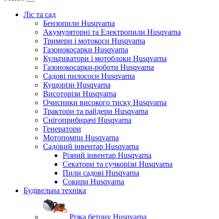
Ліс та сад
Бензопили Husqvarna
Акумуляторні та Електропили Husqvarna
Тримери і мотокоси Husqvarna
Газонокосарки Husqvarna
Культиватори і мотоблоки Husqvarna
Газонокосарки-роботи Husqvarna
Садові пилососи Husqvarna
Кущорізи Husqvarna
Висоторізи Husqvarna
Очисники високого тиску Husqvarna
Трактори та райдери Husqvarna
Снігоприбирачі Husqvarna
Генератори
Мотопомпи Husqvarna
Садовий інвентар Husqvarna
Різний інвентар Husqvarna
Секатори та сучкорізи Husqvarna
Пили садові Husqvarna
Сокири Husqvarna
Будівельна техніка
Різка бетону Husqvarna