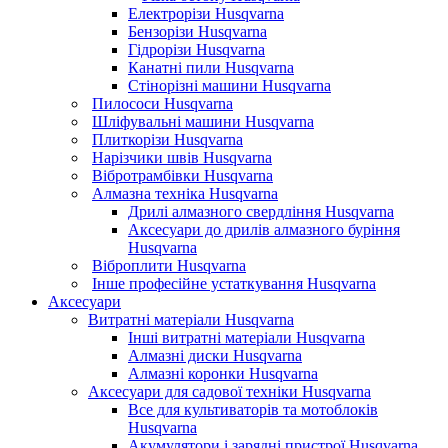
Електрорізи Husqvarna
Бензорізи Husqvarna
Гідрорізи Husqvarna
Канатні пили Husqvarna
Стінорізні машини Husqvarna
Пилососи Husqvarna
Шліфувальні машини Husqvarna
Плиткорізи Husqvarna
Нарізчики швів Husqvarna
Вібротрамбівки Husqvarna
Алмазна техніка Husqvarna
Дрилі алмазного свердління Husqvarna
Аксесуари до дрилів алмазного буріння
Husqvarna
Віброплити Husqvarna
Інше професійне устаткування Husqvarna
Аксесуари
Витратні матеріали Husqvarna
Інші витратні матеріали Husqvarna
Алмазні диски Husqvarna
Алмазні коронки Husqvarna
Аксесуари для садової техніки Husqvarna
Все для культиваторів та мотоблоків
Husqvarna
Акумулятори і зарядні пристрої Husqvarna