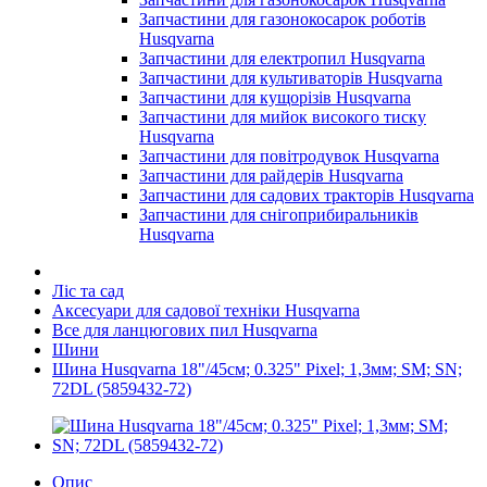
Запчастини для газонокосарок роботів
Husqvarna
Запчастини для електропил Husqvarna
Запчастини для культиваторів Husqvarna
Запчастини для кущорізів Husqvarna
Запчастини для мийок високого тиску
Husqvarna
Запчастини для повітродувок Husqvarna
Запчастини для райдерів Husqvarna
Запчастини для садових тракторів Husqvarna
Запчастини для снігоприбиральників
Husqvarna
Ліс та сад
Аксесуари для садової техніки Husqvarna
Все для ланцюгових пил Husqvarna
Шини
Шина Husqvarna 18"/45см; 0.325" Pixel; 1,3мм; SM; SN;
72DL (5859432-72)
Опис