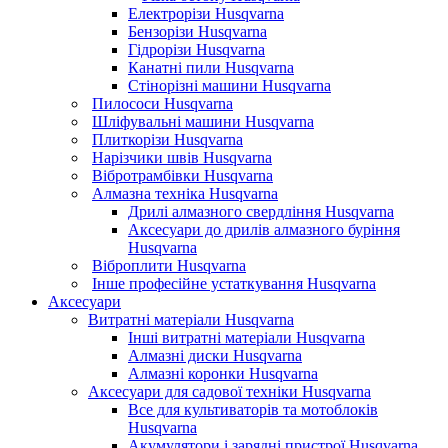
Електрорізи Husqvarna
Бензорізи Husqvarna
Гідрорізи Husqvarna
Канатні пили Husqvarna
Стінорізні машини Husqvarna
Пилососи Husqvarna
Шліфувальні машини Husqvarna
Плиткорізи Husqvarna
Нарізчики швів Husqvarna
Вібротрамбівки Husqvarna
Алмазна техніка Husqvarna
Дрилі алмазного свердління Husqvarna
Аксесуари до дрилів алмазного буріння
Husqvarna
Віброплити Husqvarna
Інше професійне устаткування Husqvarna
Аксесуари
Витратні матеріали Husqvarna
Інші витратні матеріали Husqvarna
Алмазні диски Husqvarna
Алмазні коронки Husqvarna
Аксесуари для садової техніки Husqvarna
Все для культиваторів та мотоблоків
Husqvarna
Акумулятори і зарядні пристрої Husqvarna