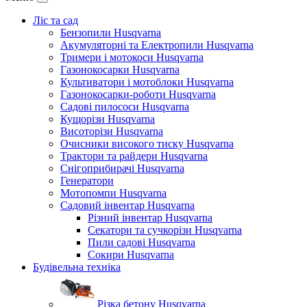
Ліс та сад
Бензопили Husqvarna
Акумуляторні та Електропили Husqvarna
Тримери і мотокоси Husqvarna
Газонокосарки Husqvarna
Культиватори і мотоблоки Husqvarna
Газонокосарки-роботи Husqvarna
Садові пилососи Husqvarna
Кущорізи Husqvarna
Висоторізи Husqvarna
Очисники високого тиску Husqvarna
Трактори та райдери Husqvarna
Снігоприбирачі Husqvarna
Генератори
Мотопомпи Husqvarna
Садовий інвентар Husqvarna
Різний інвентар Husqvarna
Секатори та сучкорізи Husqvarna
Пили садові Husqvarna
Сокири Husqvarna
Будівельна техніка
Різка бетону Husqvarna