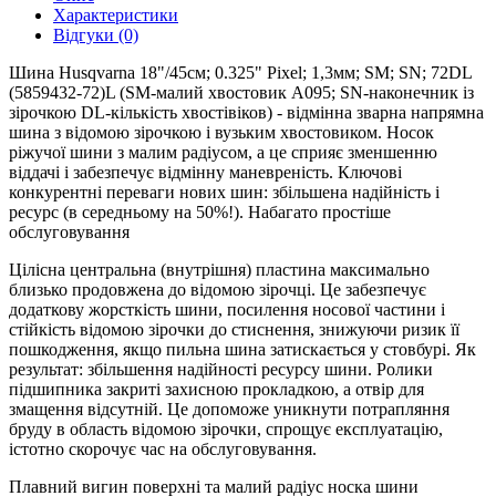
Характеристики
Відгуки (0)
Шина Husqvarna 18"/45см; 0.325" Pixel; 1,3мм; SM; SN; 72DL
(5859432-72)L (SM-малий хвостовик А095; SN-наконечник із
зірочкою DL-кількість хвостівіков) - відмінна зварна напрямна
шина з відомою зірочкою і вузьким хвостовиком. Носок
ріжучої шини з малим радіусом, а це сприяє зменшенню
віддачі і забезпечує відмінну маневреність. Ключові
конкурентні переваги нових шин: збільшена надійність і
ресурс (в середньому на 50%!). Набагато простіше
обслуговування
Цілісна центральна (внутрішня) пластина максимально
близько продовжена до відомою зірочці. Це забезпечує
додаткову жорсткість шини, посилення носової частини і
стійкість відомою зірочки до стиснення, знижуючи ризик її
пошкодження, якщо пильна шина затискається у стовбурі. Як
результат: збільшення надійності ресурсу шини. Ролики
підшипника закриті захисною прокладкою, а отвір для
змащення відсутній. Це допоможе уникнути потрапляння
бруду в область відомою зірочки, спрощує експлуатацію,
істотно скорочує час на обслуговування.
Плавний вигин поверхні та малий радіус носка шини