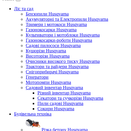
Ліс та сад
Бензопили Husqvarna
Акумуляторні та Електропили Husqvarna
Тримери і мотокоси Husqvarna
Газонокосарки Husqvarna
Культиватори і мотоблоки Husqvarna
Газонокосарки-роботи Husqvarna
Садові пилососи Husqvarna
Кущорізи Husqvarna
Висоторізи Husqvarna
Очисники високого тиску Husqvarna
Трактори та райдери Husqvarna
Снігоприбирачі Husqvarna
Генератори
Мотопомпи Husqvarna
Садовий інвентар Husqvarna
Різний інвентар Husqvarna
Секатори та сучкорізи Husqvarna
Пили садові Husqvarna
Сокири Husqvarna
Будівельна техніка
Різка бетону Husqvarna