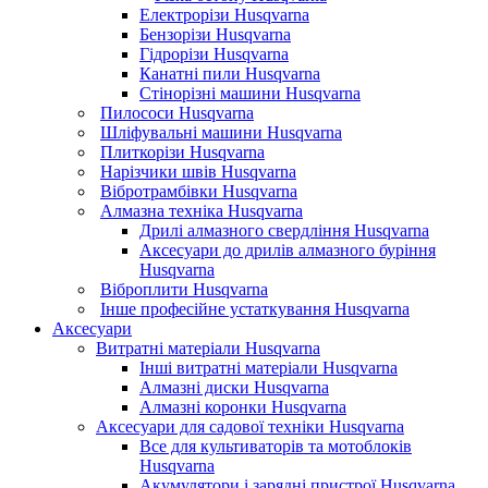
Електрорізи Husqvarna
Бензорізи Husqvarna
Гідрорізи Husqvarna
Канатні пили Husqvarna
Стінорізні машини Husqvarna
Пилососи Husqvarna
Шліфувальні машини Husqvarna
Плиткорізи Husqvarna
Нарізчики швів Husqvarna
Вібротрамбівки Husqvarna
Алмазна техніка Husqvarna
Дрилі алмазного свердління Husqvarna
Аксесуари до дрилів алмазного буріння
Husqvarna
Віброплити Husqvarna
Інше професійне устаткування Husqvarna
Аксесуари
Витратні матеріали Husqvarna
Інші витратні матеріали Husqvarna
Алмазні диски Husqvarna
Алмазні коронки Husqvarna
Аксесуари для садової техніки Husqvarna
Все для культиваторів та мотоблоків
Husqvarna
Акумулятори і зарядні пристрої Husqvarna