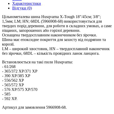
Характеристики
Відгуки (0)
Цільнометалева шина Husqvarna X-Tough 18"/45см; 3/8";
1,5мм; LM; HN; 68DL (5966908-68) використовується для
твердих порід деревини, для роботи в складних умовах, а саме
піщаних, запорошених або горілої деревини.
Оснащена твердосплавним наконечником без зірочки.
Шина має епоксидне покриття для захисту від подряпин та
корозії.
LM – широкий хвостовик, HN – твердосплавний наконечник
без зірочки, 68DL – кількість провідних ланок ланцюга.
Встановлюється на такі пили Husqvarna:
- 61/268
- 365/372 ХР/371 XP
- 390 XP/385 XP
- 556/562 ХР
- 565/572 ХР
- 576 ХР/575 XP/570
- 585
- 592 XP.
Артикул для замовлення 5966908-68.