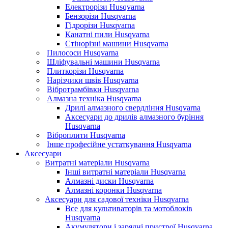
Електрорізи Husqvarna
Бензорізи Husqvarna
Гідрорізи Husqvarna
Канатні пили Husqvarna
Стінорізні машини Husqvarna
Пилососи Husqvarna
Шліфувальні машини Husqvarna
Плиткорізи Husqvarna
Нарізчики швів Husqvarna
Вібротрамбівки Husqvarna
Алмазна техніка Husqvarna
Дрилі алмазного свердління Husqvarna
Аксесуари до дрилів алмазного буріння
Husqvarna
Віброплити Husqvarna
Інше професійне устаткування Husqvarna
Аксесуари
Витратні матеріали Husqvarna
Інші витратні матеріали Husqvarna
Алмазні диски Husqvarna
Алмазні коронки Husqvarna
Аксесуари для садової техніки Husqvarna
Все для культиваторів та мотоблоків
Husqvarna
Акумулятори і зарядні пристрої Husqvarna