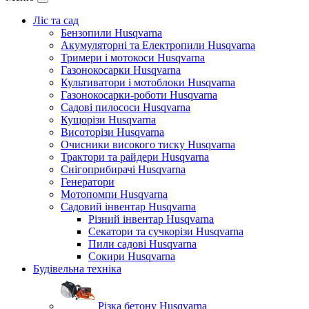
Ліс та сад
Бензопили Husqvarna
Акумуляторні та Електропили Husqvarna
Тримери і мотокоси Husqvarna
Газонокосарки Husqvarna
Культиватори і мотоблоки Husqvarna
Газонокосарки-роботи Husqvarna
Садові пилососи Husqvarna
Кущорізи Husqvarna
Висоторізи Husqvarna
Очисники високого тиску Husqvarna
Трактори та райдери Husqvarna
Снігоприбирачі Husqvarna
Генератори
Мотопомпи Husqvarna
Садовий інвентар Husqvarna
Різний інвентар Husqvarna
Секатори та сучкорізи Husqvarna
Пили садові Husqvarna
Сокири Husqvarna
Будівельна техніка
Різка бетону Husqvarna