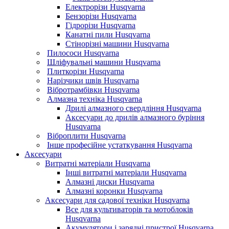
Електрорізи Husqvarna
Бензорізи Husqvarna
Гідрорізи Husqvarna
Канатні пили Husqvarna
Стінорізні машини Husqvarna
Пилососи Husqvarna
Шліфувальні машини Husqvarna
Плиткорізи Husqvarna
Нарізчики швів Husqvarna
Вібротрамбівки Husqvarna
Алмазна техніка Husqvarna
Дрилі алмазного свердління Husqvarna
Аксесуари до дрилів алмазного буріння
Husqvarna
Віброплити Husqvarna
Інше професійне устаткування Husqvarna
Аксесуари
Витратні матеріали Husqvarna
Інші витратні матеріали Husqvarna
Алмазні диски Husqvarna
Алмазні коронки Husqvarna
Аксесуари для садової техніки Husqvarna
Все для культиваторів та мотоблоків
Husqvarna
Акумулятори і зарядні пристрої Husqvarna