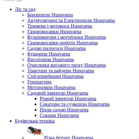
Ліс та сад
Бензопили Husqvarna
Акумуляторні та Електропили Husqvarna
Тримери і мотокоси Husqvarna
Газонокосарки Husqvarna
Культиватори і мотоблоки Husqvarna
Газонокосарки-роботи Husqvarna
Садові пилососи Husqvarna
Кущорізи Husqvarna
Висоторізи Husqvarna
Очисники високого тиску Husqvarna
Трактори та райдери Husqvarna
Снігоприбирачі Husqvarna
Генератори
Мотопомпи Husqvarna
Садовий інвентар Husqvarna
Різний інвентар Husqvarna
Секатори та сучкорізи Husqvarna
Пили садові Husqvarna
Сокири Husqvarna
Будівельна техніка
Різка бетону Husqvarna