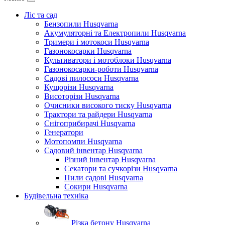
Ліс та сад
Бензопили Husqvarna
Акумуляторні та Електропили Husqvarna
Тримери і мотокоси Husqvarna
Газонокосарки Husqvarna
Культиватори і мотоблоки Husqvarna
Газонокосарки-роботи Husqvarna
Садові пилососи Husqvarna
Кущорізи Husqvarna
Висоторізи Husqvarna
Очисники високого тиску Husqvarna
Трактори та райдери Husqvarna
Снігоприбирачі Husqvarna
Генератори
Мотопомпи Husqvarna
Садовий інвентар Husqvarna
Різний інвентар Husqvarna
Секатори та сучкорізи Husqvarna
Пили садові Husqvarna
Сокири Husqvarna
Будівельна техніка
Різка бетону Husqvarna