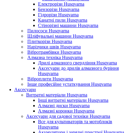
Електрорізи Husqvarna
Бензорізи Husqvarna
Гідрорізи Husqvarna
Канатні пили Husqvarna
Стінорізні машини Husqvarna
Пилососи Husqvarna
Шліфувальні машини Husqvarna
Плиткорізи Husqvarna
Нарізчики швів Husqvarna
Вібротрамбівки Husqvarna
Алмазна техніка Husqvarna
Дрилі алмазного свердління Husqvarna
Аксесуари до дрилів алмазного буріння
Husqvarna
Віброплити Husqvarna
Інше професійне устаткування Husqvarna
Аксесуари
Витратні матеріали Husqvarna
Інші витратні матеріали Husqvarna
Алмазні диски Husqvarna
Алмазні коронки Husqvarna
Аксесуари для садової техніки Husqvarna
Все для культиваторів та мотоблоків
Husqvarna
Акумулятори і зарядні пристрої Husqvarna