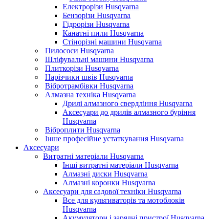
Електрорізи Husqvarna
Бензорізи Husqvarna
Гідрорізи Husqvarna
Канатні пили Husqvarna
Стінорізні машини Husqvarna
Пилососи Husqvarna
Шліфувальні машини Husqvarna
Плиткорізи Husqvarna
Нарізчики швів Husqvarna
Вібротрамбівки Husqvarna
Алмазна техніка Husqvarna
Дрилі алмазного свердління Husqvarna
Аксесуари до дрилів алмазного буріння
Husqvarna
Віброплити Husqvarna
Інше професійне устаткування Husqvarna
Аксесуари
Витратні матеріали Husqvarna
Інші витратні матеріали Husqvarna
Алмазні диски Husqvarna
Алмазні коронки Husqvarna
Аксесуари для садової техніки Husqvarna
Все для культиваторів та мотоблоків
Husqvarna
Акумулятори і зарядні пристрої Husqvarna