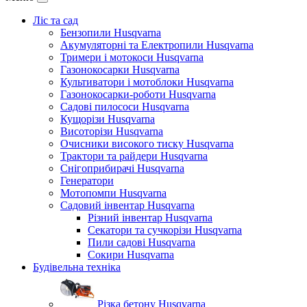
Ліс та сад
Бензопили Husqvarna
Акумуляторні та Електропили Husqvarna
Тримери і мотокоси Husqvarna
Газонокосарки Husqvarna
Культиватори і мотоблоки Husqvarna
Газонокосарки-роботи Husqvarna
Садові пилососи Husqvarna
Кущорізи Husqvarna
Висоторізи Husqvarna
Очисники високого тиску Husqvarna
Трактори та райдери Husqvarna
Снігоприбирачі Husqvarna
Генератори
Мотопомпи Husqvarna
Садовий інвентар Husqvarna
Різний інвентар Husqvarna
Секатори та сучкорізи Husqvarna
Пили садові Husqvarna
Сокири Husqvarna
Будівельна техніка
Різка бетону Husqvarna