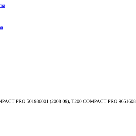
rna
na
OMPACT PRO 501986001 (2008-09), T200 COMPACT PRO 965160801