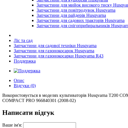
Запчастини для мийок високого тиску Husqva
Запчастини для повітродувок Husqvarna
Запчастини для райдерів Husqvarna
Запчастини для садових тракторів Husqvarna
Запчастини для снігоприбиральників Husqvar
Ліс та сад
Запчастини для садової техніки Husqvarna
Запчастини для газонокосарок Husqvarna
Запчастини для газонокосарки Husqvarna R43
Поддержка
Опис
Відгуки (0)
Використовується в моделях культиваторів Husqvarna T200 C
COMPACT PRO 966840301 (2008-02)
Написати відгук
Ваше ім'я: