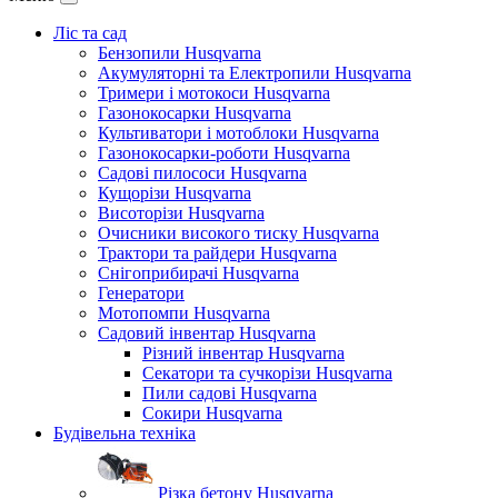
Ліс та сад
Бензопили Husqvarna
Акумуляторні та Електропили Husqvarna
Тримери і мотокоси Husqvarna
Газонокосарки Husqvarna
Культиватори і мотоблоки Husqvarna
Газонокосарки-роботи Husqvarna
Садові пилососи Husqvarna
Кущорізи Husqvarna
Висоторізи Husqvarna
Очисники високого тиску Husqvarna
Трактори та райдери Husqvarna
Снігоприбирачі Husqvarna
Генератори
Мотопомпи Husqvarna
Садовий інвентар Husqvarna
Різний інвентар Husqvarna
Секатори та сучкорізи Husqvarna
Пили садові Husqvarna
Сокири Husqvarna
Будівельна техніка
Різка бетону Husqvarna