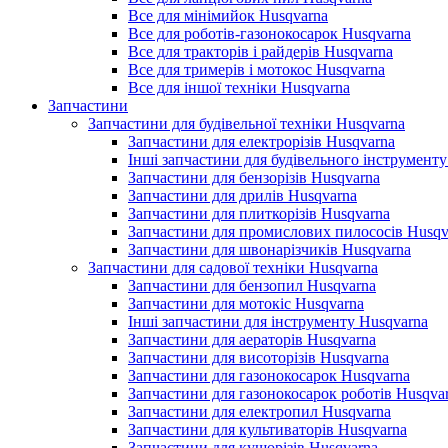
Все для мінімийок Husqvarna
Все для роботів-газонокосарок Husqvarna
Все для тракторів і райдерів Husqvarna
Все для тримерів і мотокос Husqvarna
Все для іншої техніки Husqvarna
Запчастини
Запчастини для будівельної техніки Husqvarna
Запчастини для електрорізів Husqvarna
Інші запчастини для будівельного інструменту
Запчастини для бензорізів Husqvarna
Запчастини для дрилів Husqvarna
Запчастини для плиткорізів Husqvarna
Запчастини для промислових пилососів Husqv
Запчастини для швонарізчиків Husqvarna
Запчастини для садової техніки Husqvarna
Запчастини для бензопил Husqvarna
Запчастини для мотокіс Husqvarna
Інші запчастини для інструменту Husqvarna
Запчастини для аераторів Husqvarna
Запчастини для висоторізів Husqvarna
Запчастини для газонокосарок Husqvarna
Запчастини для газонокосарок роботів Husqva
Запчастини для електропил Husqvarna
Запчастини для культиваторів Husqvarna
Запчастини для кущорізів Husqvarna