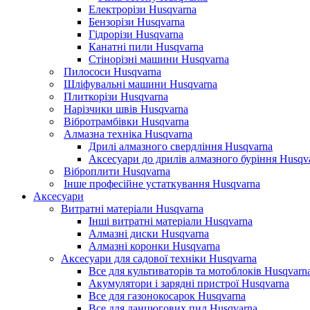
Електрорізи Husqvarna
Бензорізи Husqvarna
Гідрорізи Husqvarna
Канатні пили Husqvarna
Стінорізні машини Husqvarna
Пилососи Husqvarna
Шліфувальні машини Husqvarna
Плиткорізи Husqvarna
Нарізчики швів Husqvarna
Вібротрамбівки Husqvarna
Алмазна техніка Husqvarna
Дрилі алмазного свердління Husqvarna
Аксесуари до дрилів алмазного буріння Husqv
Віброплити Husqvarna
Інше професійне устаткування Husqvarna
Аксесуари
Витратні матеріали Husqvarna
Інші витратні матеріали Husqvarna
Алмазні диски Husqvarna
Алмазні коронки Husqvarna
Аксесуари для садової техніки Husqvarna
Все для культиваторів та мотоблоків Husqvarn
Акумулятори і зарядні пристрої Husqvarna
Все для газонокосарок Husqvarna
Все для ланцюгових пил Husqvarna