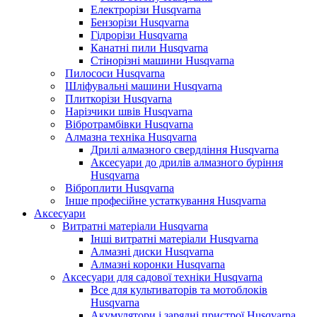
Електрорізи Husqvarna
Бензорізи Husqvarna
Гідрорізи Husqvarna
Канатні пили Husqvarna
Стінорізні машини Husqvarna
Пилососи Husqvarna
Шліфувальні машини Husqvarna
Плиткорізи Husqvarna
Нарізчики швів Husqvarna
Вібротрамбівки Husqvarna
Алмазна техніка Husqvarna
Дрилі алмазного свердління Husqvarna
Аксесуари до дрилів алмазного буріння
Husqvarna
Віброплити Husqvarna
Інше професійне устаткування Husqvarna
Аксесуари
Витратні матеріали Husqvarna
Інші витратні матеріали Husqvarna
Алмазні диски Husqvarna
Алмазні коронки Husqvarna
Аксесуари для садової техніки Husqvarna
Все для культиваторів та мотоблоків
Husqvarna
Акумулятори і зарядні пристрої Husqvarna