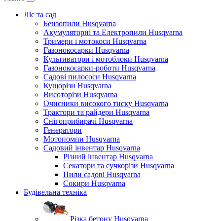
Ліс та сад
Бензопили Husqvarna
Акумуляторні та Електропили Husqvarna
Тримери і мотокоси Husqvarna
Газонокосарки Husqvarna
Культиватори і мотоблоки Husqvarna
Газонокосарки-роботи Husqvarna
Садові пилососи Husqvarna
Кущорізи Husqvarna
Висоторізи Husqvarna
Очисники високого тиску Husqvarna
Трактори та райдери Husqvarna
Снігоприбирачі Husqvarna
Генератори
Мотопомпи Husqvarna
Садовий інвентар Husqvarna
Різний інвентар Husqvarna
Секатори та сучкорізи Husqvarna
Пили садові Husqvarna
Сокири Husqvarna
Будівельна техніка
Різка бетону Husqvarna