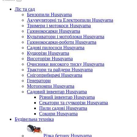
Ліс та сад
Бензопили Husqvarna
Акумуляторні та Електропили Husqvarna
Тримери і мотокоси Husqvarna
Газонокосарки Husqvarna
Культиватори і мотоблоки Husqvarna
Газонокосарки-роботи Husqvarna
Садові пилососи Husqvarna
Кущорізи Husqvarna
Висоторізи Husqvarna
Очисники високого тиску Husqvarna
Трактори та райдери Husqvarna
Снігоприбирачі Husqvarna
Генератори
Мотопомпи Husqvarna
Садовий інвентар Husqvarna
Різний інвентар Husqvarna
Секатори та сучкорізи Husqvarna
Пили садові Husqvarna
Сокири Husqvarna
Будівельна техніка
Різка бетону Husqvarna