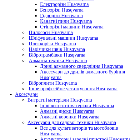
Електрорізи Husqvarna
Бензорізи Husqvarna
Гідрорізи Husqvarna
Канатні пили Husqvarna
Стінорізні машини Husqvarna
Пилососи Husqvarna
Шліфувальні машини Husqvarna
Плиткорізи Husqvarna
Нарізчики швів Husqvarna
Вібротрамбівки Husqvarna
Алмазна техніка Husqvarna
Дрилі алмазного свердління Husqvarna
Аксесуари до дрилів алмазного буріння
Husqvarna
Віброплити Husqvarna
Інше професійне устаткування Husqvarna
Аксесуари
Витратні матеріали Husqvarna
Інші витратні матеріали Husqvarna
Алмазні диски Husqvarna
Алмазні коронки Husqvarna
Аксесуари для садової техніки Husqvarna
Все для культиваторів та мотоблоків
Husqvarna
Акумулятори і зарядні пристрої Husqvarna