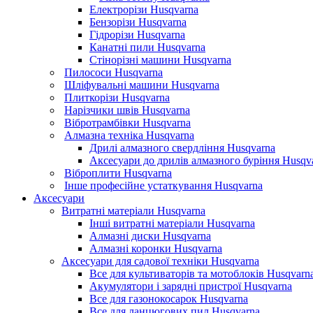
Електрорізи Husqvarna
Бензорізи Husqvarna
Гідрорізи Husqvarna
Канатні пили Husqvarna
Стінорізні машини Husqvarna
Пилососи Husqvarna
Шліфувальні машини Husqvarna
Плиткорізи Husqvarna
Нарізчики швів Husqvarna
Вібротрамбівки Husqvarna
Алмазна техніка Husqvarna
Дрилі алмазного свердління Husqvarna
Аксесуари до дрилів алмазного буріння Husqv
Віброплити Husqvarna
Інше професійне устаткування Husqvarna
Аксесуари
Витратні матеріали Husqvarna
Інші витратні матеріали Husqvarna
Алмазні диски Husqvarna
Алмазні коронки Husqvarna
Аксесуари для садової техніки Husqvarna
Все для культиваторів та мотоблоків Husqvarn
Акумулятори і зарядні пристрої Husqvarna
Все для газонокосарок Husqvarna
Все для ланцюгових пил Husqvarna