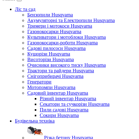
Ліс та сад
Бензопили Husqvarna
Акумуляторні та Електропили Husqvarna
Тримери і мотокоси Husqvarna
Газонокосарки Husqvarna
Культиватори і мотоблоки Husqvarna
Газонокосарки-роботи Husqvarna
Садові пилососи Husqvarna
Кущорізи Husqvarna
Висоторізи Husqvarna
Очисники високого тиску Husqvarna
Трактори та райдери Husqvarna
Снігоприбирачі Husqvarna
Генератори
Мотопомпи Husqvarna
Садовий інвентар Husqvarna
Різний інвентар Husqvarna
Секатори та сучкорізи Husqvarna
Пили садові Husqvarna
Сокири Husqvarna
Будівельна техніка
Різка бетону Husqvarna