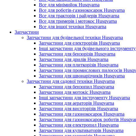
Все для мінімийок Husqvarna
Все для роботів-газонокосарок Husqvarna
Все для тракторів і райдерів Husqvarna
Все для тримерів і мотокос Husqvarna
Все для іншої техніки Husqvarna
Запчастини
Запчастини для будівельної техніки Husqvarna
Запчастини для електрорізів Husqvarna
Інші запчастини для будівельного інструменту
Запчастини для бензорізів Husqvarna
Запчастини для дрилів Husqvarna
Запчастини для плиткорізів Husqvarna
Запчастини для промислових пилососів Husqv
Запчастини для швонарізчиків Husqvarna
Запчастини для садової техніки Husqvarna
Запчастини для бензопил Husqvarna
Запчастини для мотокіс Husqvarna
Інші запчастини для інструменту Husqvarna
Запчастини для аераторів Husqvarna
Запчастини для висоторізів Husqvarna
Запчастини для газонокосарок Husqvarna
Запчастини для газонокосарок роботів Husqva
Запчастини для електропил Husqvarna
Запчастини для культиваторів Husqvarna
Запчастини для кущорізів Husqvarna