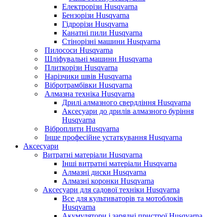
Електрорізи Husqvarna
Бензорізи Husqvarna
Гідрорізи Husqvarna
Канатні пили Husqvarna
Стінорізні машини Husqvarna
Пилососи Husqvarna
Шліфувальні машини Husqvarna
Плиткорізи Husqvarna
Нарізчики швів Husqvarna
Вібротрамбівки Husqvarna
Алмазна техніка Husqvarna
Дрилі алмазного свердління Husqvarna
Аксесуари до дрилів алмазного буріння
Husqvarna
Віброплити Husqvarna
Інше професійне устаткування Husqvarna
Аксесуари
Витратні матеріали Husqvarna
Інші витратні матеріали Husqvarna
Алмазні диски Husqvarna
Алмазні коронки Husqvarna
Аксесуари для садової техніки Husqvarna
Все для культиваторів та мотоблоків
Husqvarna
Акумулятори і зарядні пристрої Husqvarna