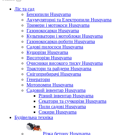
Ліс та сад
Бензопили Husqvarna
Акумуляторні та Електропили Husqvarna
Тримери і мотокоси Husqvarna
Газонокосарки Husqvarna
Культиватори і мотоблоки Husqvarna
Газонокосарки-роботи Husqvarna
Садові пилососи Husqvarna
Кущорізи Husqvarna
Висоторізи Husqvarna
Очисники високого тиску Husqvarna
Трактори та райдери Husqvarna
Снігоприбирачі Husqvarna
Генератори
Мотопомпи Husqvarna
Садовий інвентар Husqvarna
Різний інвентар Husqvarna
Секатори та сучкорізи Husqvarna
Пили садові Husqvarna
Сокири Husqvarna
Будівельна техніка
Різка бетону Husqvarna