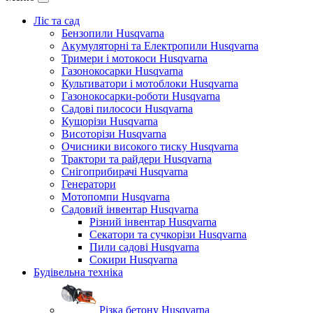
Ліс та сад
Бензопили Husqvarna
Акумуляторні та Електропили Husqvarna
Тримери і мотокоси Husqvarna
Газонокосарки Husqvarna
Культиватори і мотоблоки Husqvarna
Газонокосарки-роботи Husqvarna
Садові пилососи Husqvarna
Кущорізи Husqvarna
Висоторізи Husqvarna
Очисники високого тиску Husqvarna
Трактори та райдери Husqvarna
Снігоприбирачі Husqvarna
Генератори
Мотопомпи Husqvarna
Садовий інвентар Husqvarna
Різний інвентар Husqvarna
Секатори та сучкорізи Husqvarna
Пили садові Husqvarna
Сокири Husqvarna
Будівельна техніка
Різка бетону Husqvarna