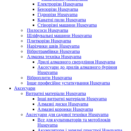
Електрорізи Husqvarna
Бензорізи Husqvarna
Гідрорізи Husqvarna
Канатні пили Husqvarna
Стінорізні машини Husqvarna
Пилососи Husqvarna
Шліфувальні машини Husqvarna
Плиткорізи Husqvarna
Нарізчики швів Husqvarna
Вібротрамбівки Husqvarna
Алмазна техніка Husqvarna
Дрилі алмазного свердління Husqvarna
Аксесуари до дрилів алмазного буріння
Husqvarna
Віброплити Husqvarna
Інше професійне устаткування Husqvarna
Аксесуари
Витратні матеріали Husqvarna
Інші витратні матеріали Husqvarna
Алмазні диски Husqvarna
Алмазні коронки Husqvarna
Аксесуари для садової техніки Husqvarna
Все для культиваторів та мотоблоків
Husqvarna
Акумулятори і зарядні пристрої Husqvarna