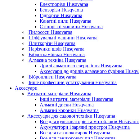
Електрорізи Husqvarna
Бензорізи Husqvarna
Гідрорізи Husqvarna
Канатні пили Husqvarna
Стінорізні машини Husqvarna
Пилососи Husqvarna
Шліфувальні машини Husqvarna
Плиткорізи Husqvarna
Нарізчики швів Husqvarna
Вібротрамбівки Husqvarna
Алмазна техніка Husqvarna
Дрилі алмазного свердління Husqvarna
Аксесуари до дрилів алмазного буріння Husqv
Віброплити Husqvarna
Інше професійне устаткування Husqvarna
Аксесуари
Витратні матеріали Husqvarna
Інші витратні матеріали Husqvarna
Алмазні диски Husqvarna
Алмазні коронки Husqvarna
Аксесуари для садової техніки Husqvarna
Все для культиваторів та мотоблоків Husqvarn
Акумулятори і зарядні пристрої Husqvarna
Все для газонокосарок Husqvarna
Все для ланцюгових пил Husqvarna