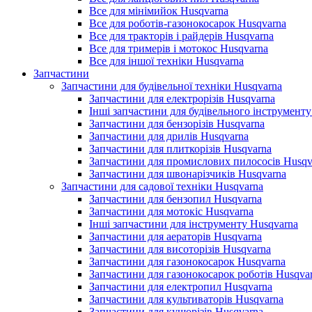
Все для мінімийок Husqvarna
Все для роботів-газонокосарок Husqvarna
Все для тракторів і райдерів Husqvarna
Все для тримерів і мотокос Husqvarna
Все для іншої техніки Husqvarna
Запчастини
Запчастини для будівельної техніки Husqvarna
Запчастини для електрорізів Husqvarna
Інші запчастини для будівельного інструменту
Запчастини для бензорізів Husqvarna
Запчастини для дрилів Husqvarna
Запчастини для плиткорізів Husqvarna
Запчастини для промислових пилососів Husqv
Запчастини для швонарізчиків Husqvarna
Запчастини для садової техніки Husqvarna
Запчастини для бензопил Husqvarna
Запчастини для мотокіс Husqvarna
Інші запчастини для інструменту Husqvarna
Запчастини для аераторів Husqvarna
Запчастини для висоторізів Husqvarna
Запчастини для газонокосарок Husqvarna
Запчастини для газонокосарок роботів Husqva
Запчастини для електропил Husqvarna
Запчастини для культиваторів Husqvarna
Запчастини для кущорізів Husqvarna