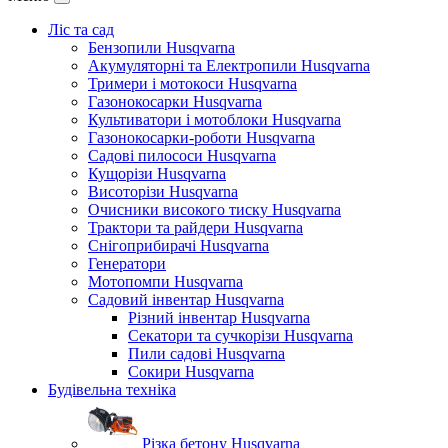
Ліс та сад
Бензопили Husqvarna
Акумуляторні та Електропили Husqvarna
Тримери і мотокоси Husqvarna
Газонокосарки Husqvarna
Культиватори і мотоблоки Husqvarna
Газонокосарки-роботи Husqvarna
Садові пилососи Husqvarna
Кущорізи Husqvarna
Висоторізи Husqvarna
Очисники високого тиску Husqvarna
Трактори та райдери Husqvarna
Снігоприбирачі Husqvarna
Генератори
Мотопомпи Husqvarna
Садовий інвентар Husqvarna
Різний інвентар Husqvarna
Секатори та сучкорізи Husqvarna
Пили садові Husqvarna
Сокири Husqvarna
Будівельна техніка
Різка бетону Husqvarna