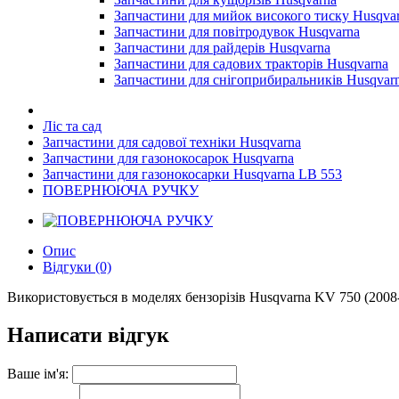
Запчастини для мийок високого тиску Husqva
Запчастини для повітродувок Husqvarna
Запчастини для райдерів Husqvarna
Запчастини для садових тракторів Husqvarna
Запчастини для снігоприбиральників Husqvar
Ліс та сад
Запчастини для садової техніки Husqvarna
Запчастини для газонокосарок Husqvarna
Запчастини для газонокосарки Husqvarna LB 553
ПОВЕРНЮЮЧА РУЧКУ
Опис
Відгуки (0)
Використовується в моделях бензорізів Husqvarna KV 750 (2008-
Написати відгук
Ваше ім'я: