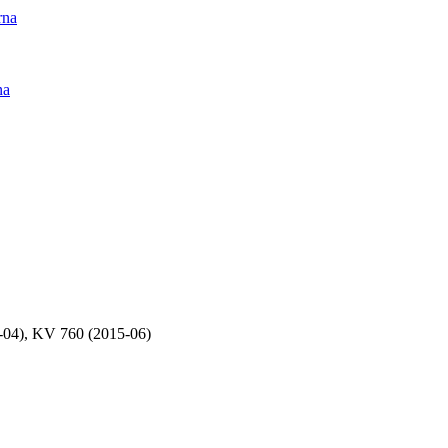
rna
na
04), KV 760 (2015-06)