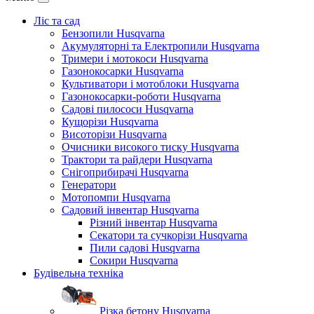
Ліс та сад
Бензопили Husqvarna
Акумуляторні та Електропили Husqvarna
Тримери і мотокоси Husqvarna
Газонокосарки Husqvarna
Культиватори і мотоблоки Husqvarna
Газонокосарки-роботи Husqvarna
Садові пилососи Husqvarna
Кущорізи Husqvarna
Висоторізи Husqvarna
Очисники високого тиску Husqvarna
Трактори та райдери Husqvarna
Снігоприбирачі Husqvarna
Генератори
Мотопомпи Husqvarna
Садовий інвентар Husqvarna
Різний інвентар Husqvarna
Секатори та сучкорізи Husqvarna
Пили садові Husqvarna
Сокири Husqvarna
Будівельна техніка
Різка бетону Husqvarna