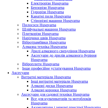
Електрорізи Husqvarna
Бензорізи Husqvarna
Гідрорізи Husqvarna
Канатні пили Husqvarna
Стінорізні машини Husqvarna
Пилососи Husqvarna
Шліфувальні машини Husqvarna
Плиткорізи Husqvarna
Нарізчики швів Husqvarna
Вібротрамбівки Husqvarna
Алмазна техніка Husqvarna
Дрилі алмазного свердління Husqvarna
Аксесуари до дрилів алмазного буріння
Husqvarna
Віброплити Husqvarna
Інше професійне устаткування Husqvarna
Аксесуари
Витратні матеріали Husqvarna
Інші витратні матеріали Husqvarna
Алмазні диски Husqvarna
Алмазні коронки Husqvarna
Аксесуари для садової техніки Husqvarna
Все для культиваторів та мотоблоків
Husqvarna
Акумулятори і зарядні пристрої Husqvarna