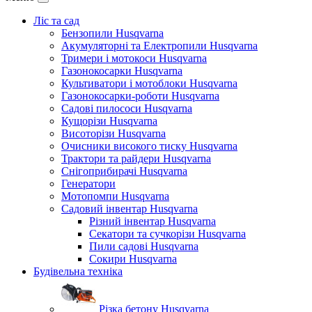
Ліс та сад
Бензопили Husqvarna
Акумуляторні та Електропили Husqvarna
Тримери і мотокоси Husqvarna
Газонокосарки Husqvarna
Культиватори і мотоблоки Husqvarna
Газонокосарки-роботи Husqvarna
Садові пилососи Husqvarna
Кущорізи Husqvarna
Висоторізи Husqvarna
Очисники високого тиску Husqvarna
Трактори та райдери Husqvarna
Снігоприбирачі Husqvarna
Генератори
Мотопомпи Husqvarna
Садовий інвентар Husqvarna
Різний інвентар Husqvarna
Секатори та сучкорізи Husqvarna
Пили садові Husqvarna
Сокири Husqvarna
Будівельна техніка
Різка бетону Husqvarna