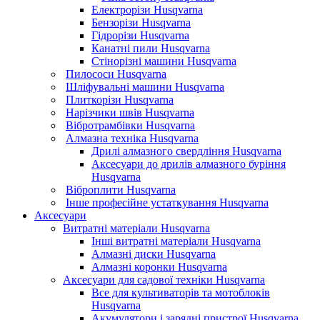
Електрорізи Husqvarna
Бензорізи Husqvarna
Гідрорізи Husqvarna
Канатні пили Husqvarna
Стінорізні машини Husqvarna
Пилососи Husqvarna
Шліфувальні машини Husqvarna
Плиткорізи Husqvarna
Нарізчики швів Husqvarna
Вібротрамбівки Husqvarna
Алмазна техніка Husqvarna
Дрилі алмазного свердління Husqvarna
Аксесуари до дрилів алмазного буріння
Husqvarna
Віброплити Husqvarna
Інше професійне устаткування Husqvarna
Аксесуари
Витратні матеріали Husqvarna
Інші витратні матеріали Husqvarna
Алмазні диски Husqvarna
Алмазні коронки Husqvarna
Аксесуари для садової техніки Husqvarna
Все для культиваторів та мотоблоків
Husqvarna
Акумулятори і зарядні пристрої Husqvarna