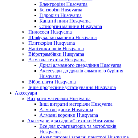
Електрорізи Husqvarna
Бензорізи Husqvarna
Гідрорізи Husqvarna
Канатні пили Husqvarna
Стінорізні машини Husqvarna
Пилососи Husqvarna
Шліфувальні машини Husqvarna
Плиткорізи Husqvarna
Нарізчики швів Husqvarna
Вібротрамбівки Husqvarna
Алмазна техніка Husqvarna
Дрилі алмазного свердління Husqvarna
Аксесуари до дрилів алмазного буріння
Husqvarna
Віброплити Husqvarna
Інше професійне устаткування Husqvarna
Аксесуари
Витратні матеріали Husqvarna
Інші витратні матеріали Husqvarna
Алмазні диски Husqvarna
Алмазні коронки Husqvarna
Аксесуари для садової техніки Husqvarna
Все для культиваторів та мотоблоків
Husqvarna
Акумулятори і зарядні пристрої Husqvarna