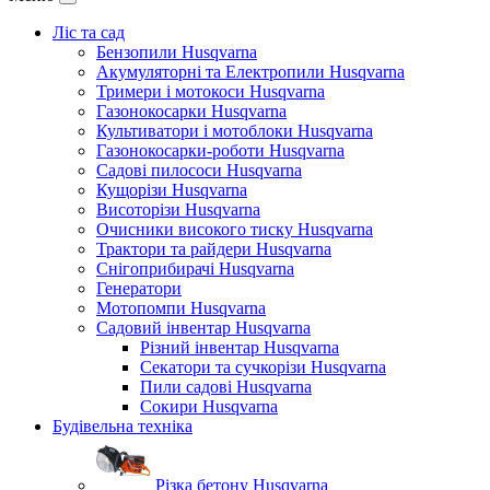
Ліс та сад
Бензопили Husqvarna
Акумуляторні та Електропили Husqvarna
Тримери і мотокоси Husqvarna
Газонокосарки Husqvarna
Культиватори і мотоблоки Husqvarna
Газонокосарки-роботи Husqvarna
Садові пилососи Husqvarna
Кущорізи Husqvarna
Висоторізи Husqvarna
Очисники високого тиску Husqvarna
Трактори та райдери Husqvarna
Снігоприбирачі Husqvarna
Генератори
Мотопомпи Husqvarna
Садовий інвентар Husqvarna
Різний інвентар Husqvarna
Секатори та сучкорізи Husqvarna
Пили садові Husqvarna
Сокири Husqvarna
Будівельна техніка
Різка бетону Husqvarna