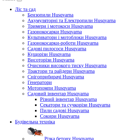
Ліс та сад
Бензопили Husqvarna
Акумуляторні та Електропили Husqvarna
Тримери і мотокоси Husqvarna
Газонокосарки Husqvarna
Культиватори і мотоблоки Husqvarna
Газонокосарки-роботи Husqvarna
Садові пилососи Husqvarna
Кущорізи Husqvarna
Висоторізи Husqvarna
Очисники високого тиску Husqvarna
Трактори та райдери Husqvarna
Снігоприбирачі Husqvarna
Генератори
Мотопомпи Husqvarna
Садовий інвентар Husqvarna
Різний інвентар Husqvarna
Секатори та сучкорізи Husqvarna
Пили садові Husqvarna
Сокири Husqvarna
Будівельна техніка
Різка бетону Husqvarna