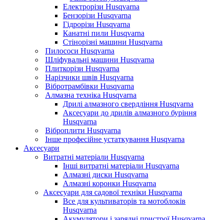
Електрорізи Husqvarna
Бензорізи Husqvarna
Гідрорізи Husqvarna
Канатні пили Husqvarna
Стінорізні машини Husqvarna
Пилососи Husqvarna
Шліфувальні машини Husqvarna
Плиткорізи Husqvarna
Нарізчики швів Husqvarna
Вібротрамбівки Husqvarna
Алмазна техніка Husqvarna
Дрилі алмазного свердління Husqvarna
Аксесуари до дрилів алмазного буріння
Husqvarna
Віброплити Husqvarna
Інше професійне устаткування Husqvarna
Аксесуари
Витратні матеріали Husqvarna
Інші витратні матеріали Husqvarna
Алмазні диски Husqvarna
Алмазні коронки Husqvarna
Аксесуари для садової техніки Husqvarna
Все для культиваторів та мотоблоків
Husqvarna
Акумулятори і зарядні пристрої Husqvarna