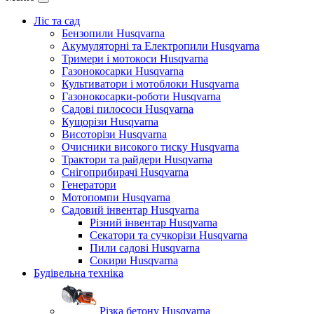
Ліс та сад
Бензопили Husqvarna
Акумуляторні та Електропили Husqvarna
Тримери і мотокоси Husqvarna
Газонокосарки Husqvarna
Культиватори і мотоблоки Husqvarna
Газонокосарки-роботи Husqvarna
Садові пилососи Husqvarna
Кущорізи Husqvarna
Висоторізи Husqvarna
Очисники високого тиску Husqvarna
Трактори та райдери Husqvarna
Снігоприбирачі Husqvarna
Генератори
Мотопомпи Husqvarna
Садовий інвентар Husqvarna
Різний інвентар Husqvarna
Секатори та сучкорізи Husqvarna
Пили садові Husqvarna
Сокири Husqvarna
Будівельна техніка
Різка бетону Husqvarna