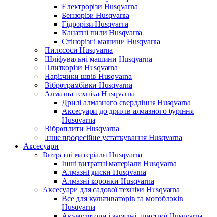
Електрорізи Husqvarna
Бензорізи Husqvarna
Гідрорізи Husqvarna
Канатні пили Husqvarna
Стінорізні машини Husqvarna
Пилососи Husqvarna
Шліфувальні машини Husqvarna
Плиткорізи Husqvarna
Нарізчики швів Husqvarna
Вібротрамбівки Husqvarna
Алмазна техніка Husqvarna
Дрилі алмазного свердління Husqvarna
Аксесуари до дрилів алмазного буріння
Husqvarna
Віброплити Husqvarna
Інше професійне устаткування Husqvarna
Аксесуари
Витратні матеріали Husqvarna
Інші витратні матеріали Husqvarna
Алмазні диски Husqvarna
Алмазні коронки Husqvarna
Аксесуари для садової техніки Husqvarna
Все для культиваторів та мотоблоків
Husqvarna
Акумулятори і зарядні пристрої Husqvarna