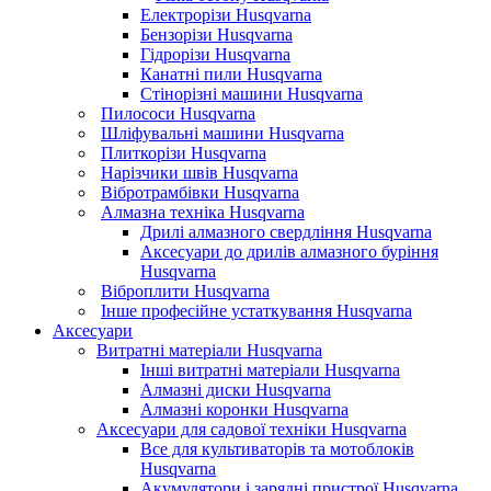
Електрорізи Husqvarna
Бензорізи Husqvarna
Гідрорізи Husqvarna
Канатні пили Husqvarna
Стінорізні машини Husqvarna
Пилососи Husqvarna
Шліфувальні машини Husqvarna
Плиткорізи Husqvarna
Нарізчики швів Husqvarna
Вібротрамбівки Husqvarna
Алмазна техніка Husqvarna
Дрилі алмазного свердління Husqvarna
Аксесуари до дрилів алмазного буріння
Husqvarna
Віброплити Husqvarna
Інше професійне устаткування Husqvarna
Аксесуари
Витратні матеріали Husqvarna
Інші витратні матеріали Husqvarna
Алмазні диски Husqvarna
Алмазні коронки Husqvarna
Аксесуари для садової техніки Husqvarna
Все для культиваторів та мотоблоків
Husqvarna
Акумулятори і зарядні пристрої Husqvarna