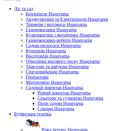
Ліс та сад
Бензопили Husqvarna
Акумуляторні та Електропили Husqvarna
Тримери і мотокоси Husqvarna
Газонокосарки Husqvarna
Культиватори і мотоблоки Husqvarna
Газонокосарки-роботи Husqvarna
Садові пилососи Husqvarna
Кущорізи Husqvarna
Висоторізи Husqvarna
Очисники високого тиску Husqvarna
Трактори та райдери Husqvarna
Снігоприбирачі Husqvarna
Генератори
Мотопомпи Husqvarna
Садовий інвентар Husqvarna
Різний інвентар Husqvarna
Секатори та сучкорізи Husqvarna
Пили садові Husqvarna
Сокири Husqvarna
Будівельна техніка
Різка бетону Husqvarna