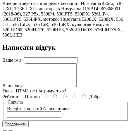
Використовується в моделях бензопил Husqvarna 436Li, 536
LiXP, T536 LiXP, висоторізів Husqvarna 115iPT4 967868001
(2018-06), 327 P5x, 530iP4, 530iPT5, 530iPX, 536LiP4,
536LiPT5, 536LiPX, мотокос Husqvarna 520iLX, 520iRX, 536
LiL, 536 LiLX, 536 LiR, 536 LiRX, кущорізів Husqvarna
520iHD60, 520iHD70, 520iHE3, 536LiHD60X, 536LiHD70X,
536LiHE3
Написати відгук
Ваше ім'я:
Ваш відгук
Увага:
HTML не підтримується!
Рейтинг
Погано
Добре
Captcha
Введіть код, який бачите нижче
Продовжити