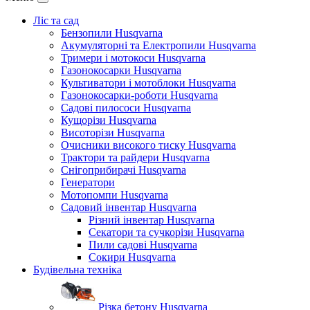
Ліс та сад
Бензопили Husqvarna
Акумуляторні та Електропили Husqvarna
Тримери і мотокоси Husqvarna
Газонокосарки Husqvarna
Культиватори і мотоблоки Husqvarna
Газонокосарки-роботи Husqvarna
Садові пилососи Husqvarna
Кущорізи Husqvarna
Висоторізи Husqvarna
Очисники високого тиску Husqvarna
Трактори та райдери Husqvarna
Снігоприбирачі Husqvarna
Генератори
Мотопомпи Husqvarna
Садовий інвентар Husqvarna
Різний інвентар Husqvarna
Секатори та сучкорізи Husqvarna
Пили садові Husqvarna
Сокири Husqvarna
Будівельна техніка
Різка бетону Husqvarna