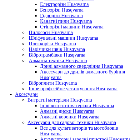
Електрорізи Husqvarna
Бензорізи Husqvarna
Гідрорізи Husqvarna
Канатні пили Husqvarna
Стінорізні машини Husqvarna
Пилососи Husqvarna
Шліфувальні машини Husqvarna
Плиткорізи Husqvarna
Нарізчики швів Husqvarna
Вібротрамбівки Husqvarna
Алмазна техніка Husqvarna
Дрилі алмазного свердління Husqvarna
Аксесуари до дрилів алмазного буріння
Husqvarna
Віброплити Husqvarna
Інше професійне устаткування Husqvarna
Аксесуари
Витратні матеріали Husqvarna
Інші витратні матеріали Husqvarna
Алмазні диски Husqvarna
Алмазні коронки Husqvarna
Аксесуари для садової техніки Husqvarna
Все для культиваторів та мотоблоків
Husqvarna
Акумулятори і зарядні пристрої Husqvarna