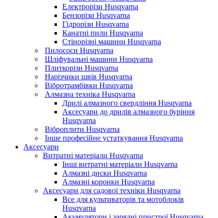
Електрорізи Husqvarna
Бензорізи Husqvarna
Гідрорізи Husqvarna
Канатні пили Husqvarna
Стінорізні машини Husqvarna
Пилососи Husqvarna
Шліфувальні машини Husqvarna
Плиткорізи Husqvarna
Нарізчики швів Husqvarna
Вібротрамбівки Husqvarna
Алмазна техніка Husqvarna
Дрилі алмазного свердління Husqvarna
Аксесуари до дрилів алмазного буріння
Husqvarna
Віброплити Husqvarna
Інше професійне устаткування Husqvarna
Аксесуари
Витратні матеріали Husqvarna
Інші витратні матеріали Husqvarna
Алмазні диски Husqvarna
Алмазні коронки Husqvarna
Аксесуари для садової техніки Husqvarna
Все для культиваторів та мотоблоків
Husqvarna
Акумулятори і зарядні пристрої Husqvarna