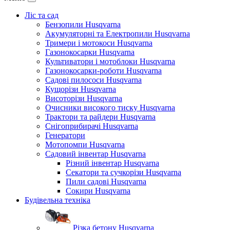
Ліс та сад
Бензопили Husqvarna
Акумуляторні та Електропили Husqvarna
Тримери і мотокоси Husqvarna
Газонокосарки Husqvarna
Культиватори і мотоблоки Husqvarna
Газонокосарки-роботи Husqvarna
Садові пилососи Husqvarna
Кущорізи Husqvarna
Висоторізи Husqvarna
Очисники високого тиску Husqvarna
Трактори та райдери Husqvarna
Снігоприбирачі Husqvarna
Генератори
Мотопомпи Husqvarna
Садовий інвентар Husqvarna
Різний інвентар Husqvarna
Секатори та сучкорізи Husqvarna
Пили садові Husqvarna
Сокири Husqvarna
Будівельна техніка
Різка бетону Husqvarna