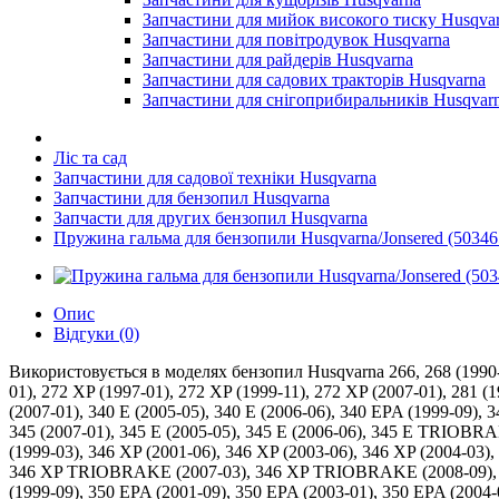
Запчастини для мийок високого тиску Husqva
Запчастини для повітродувок Husqvarna
Запчастини для райдерів Husqvarna
Запчастини для садових тракторів Husqvarna
Запчастини для снігоприбиральників Husqvar
Ліс та сад
Запчастини для садової техніки Husqvarna
Запчастини для бензопил Husqvarna
Запчасти для других бензопил Husqvarna
Пружина гальма для бензопили Husqvarna/Jonsered (50346
Опис
Відгуки (0)
Використовується в моделях бензопил Husqvarna 266, 268 (1990-05
01), 272 XP (1997-01), 272 XP (1999-11), 272 XP (2007-01), 281 (19
(2007-01), 340 E (2005-05), 340 E (2006-06), 340 EPA (1999-09), 3
345 (2007-01), 345 E (2005-05), 345 E (2006-06), 345 E TRIOBR
(1999-03), 346 XP (2001-06), 346 XP (2003-06), 346 XP (2004-03
346 XP TRIOBRAKE (2007-03), 346 XP TRIOBRAKE (2008-09), 350 (1
(1999-09), 350 EPA (2001-09), 350 EPA (2003-01), 350 EPA (2004-0