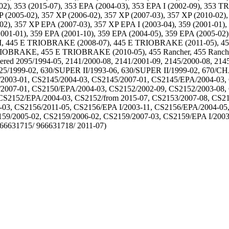
009-02), 353 (2015-07), 353 EPA (2004-03), 353 EPA I (2002-09), 
P (2005-02), 357 XP (2006-02), 357 XP (2007-03), 357 XP (2010-02)
), 357 XP EPA (2007-03), 357 XP EPA I (2003-04), 359 (2001-01), 3
(2001-01), 359 EPA (2001-10), 359 EPA (2004-05), 359 EPA (2005-02)
e II, 445 E TRIOBRAKE (2008-07), 445 E TRIOBRAKE (2011-05), 450 (2
BRAKE, 455 E TRIOBRAKE (2010-05), 455 Rancher, 455 Rancher II
nsered 2095/1994-05, 2141/2000-08, 2141/2001-09, 2145/2000-08, 21
 625/1999-02, 630/SUPER II/1993-06, 630/SUPER II/1999-02, 670/
2003-01, CS2145/2004-03, CS2145/2007-01, CS2145/EPA/2004-03, 
2007-01, CS2150/EPA/2004-03, CS2152/2002-09, CS2152/2003-08, 
CS2152/EPA/2004-03, CS2152/from 2015-07, CS2153/2007-08, CS21
-03, CS2156/2011-05, CS2156/EPA I/2003-11, CS2156/EPA/2004-0
159/2005-02, CS2159/2006-02, CS2159/2007-03, CS2159/EPA I/200
66631715/ 966631718/ 2011-07)