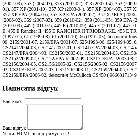
(2002-09), 353 (2004-03), 353 (2007-02), 353 (2007-04), 353 (2
01), 357 XP (2001-10), 357 XP (2003-04), 357 XP (2004-05), 357 X
357 XP EPA (2004-05), 357 XP EPA (2005-02), 357 XP EPA (2006-02
(2006-02), 359 (2007-03), 359 (2010-02), 359 (2011-05), 359 EPA 
(2010-09), 445 (2011-07), 445 E (2010-09), 445 E (2011-07), 445 
E, 455 E Rancher II, 455 E RANCHER II TRIOBRAKE, 455 E TRIO
(1997-01), 61 (1999-08), 61 (2001-10), 66 (1991-03), бензопил Jo
09, 2159/2001-07, 2159/EPA/2001-07, 625/1993-06, 625/1994-05,
CS2141/2004-03, CS2141/2007-01, CS2141/EPA/2004-03, CS2145/
CS2147/EPA/2004-03, CS2150/2003-01, CS2150/2004-03, CS2150/
CS2152/2009-02, CS2152/EPA I/2002-09, CS2152/EPA I/2003-08, 
CS2156/2004-05, CS2156/2005-02, CS2156/2006-02, CS2156/2007
03, CS2159 EPA/2007-03, CS2159/2003-11, CS2159/2004-05, CS2
CS2159/EPA/2006-02, бензопил McCulloch CS450 ( 966631713/ 9
Написати відгук
Ваше ім'я:
Ваш відгук
Увага:
HTML не підтримується!