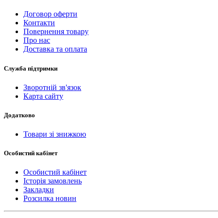
Договор оферти
Контакти
Повернення товару
Про нас
Доставка та оплата
Служба підтримки
Зворотній зв'язок
Карта сайту
Додатково
Товари зі знижкою
Особистий кабінет
Особистий кабінет
Історія замовлень
Закладки
Розсилка новин