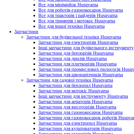
Все для мінімийок Husqvarna
Все для роботів-газонокосарок Husqvarna
Все для тракторів і райдерів Husqvarna
Все для тримерів і мотокос Husqvarna
Все для іншої техніки Husqvarna
Запчастини
Запчастини для будівельної техніки Husqvarna
Запчастини для електрорізів Husqvarna
Інші запчастини для будівельного інструменту
Запчастини для бензорізів Husqvarna
Запчастини для дрилів Husqvarna
Запчастини для плиткорізів Husqvarna
Запчастини для промислових пилососів Husqv
Запчастини для швонарізчиків Husqvarna
Запчастини для садової техніки Husqvarna
Запчастини для бензопил Husqvarna
Запчастини для мотокіс Husqvarna
Інші запчастини для інструменту Husqvarna
Запчастини для аераторів Husqvarna
Запчастини для висоторізів Husqvarna
Запчастини для газонокосарок Husqvarna
Запчастини для газонокосарок роботів Husqva
Запчастини для електропил Husqvarna
Запчастини для культиваторів Husqvarna
Запчастини для кущорізів Husqvarna