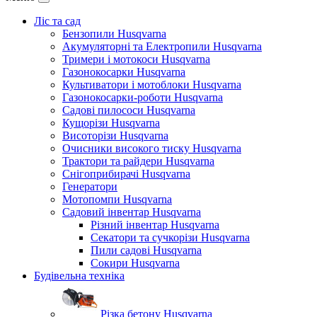
Ліс та сад
Бензопили Husqvarna
Акумуляторні та Електропили Husqvarna
Тримери і мотокоси Husqvarna
Газонокосарки Husqvarna
Культиватори і мотоблоки Husqvarna
Газонокосарки-роботи Husqvarna
Садові пилососи Husqvarna
Кущорізи Husqvarna
Висоторізи Husqvarna
Очисники високого тиску Husqvarna
Трактори та райдери Husqvarna
Снігоприбирачі Husqvarna
Генератори
Мотопомпи Husqvarna
Садовий інвентар Husqvarna
Різний інвентар Husqvarna
Секатори та сучкорізи Husqvarna
Пили садові Husqvarna
Сокири Husqvarna
Будівельна техніка
Різка бетону Husqvarna