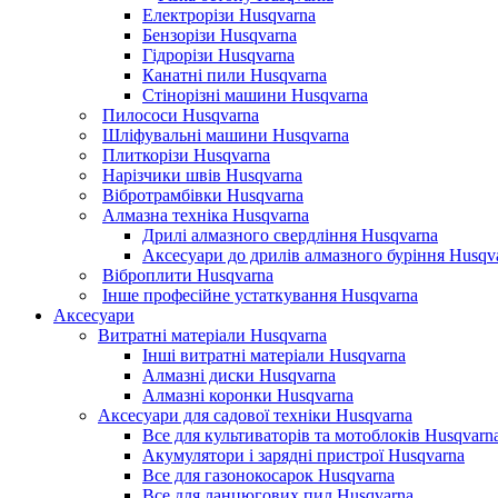
Електрорізи Husqvarna
Бензорізи Husqvarna
Гідрорізи Husqvarna
Канатні пили Husqvarna
Стінорізні машини Husqvarna
Пилососи Husqvarna
Шліфувальні машини Husqvarna
Плиткорізи Husqvarna
Нарізчики швів Husqvarna
Вібротрамбівки Husqvarna
Алмазна техніка Husqvarna
Дрилі алмазного свердління Husqvarna
Аксесуари до дрилів алмазного буріння Husqv
Віброплити Husqvarna
Інше професійне устаткування Husqvarna
Аксесуари
Витратні матеріали Husqvarna
Інші витратні матеріали Husqvarna
Алмазні диски Husqvarna
Алмазні коронки Husqvarna
Аксесуари для садової техніки Husqvarna
Все для культиваторів та мотоблоків Husqvarn
Акумулятори і зарядні пристрої Husqvarna
Все для газонокосарок Husqvarna
Все для ланцюгових пил Husqvarna